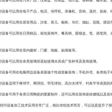
印设备可以用在汽车产品，仪表盘、控制盘、纸巾盘、茶杯座、磁带架、
印设备可以用在电子产品，电话、传呼机、录像机、音响、遥控、鼠标、
印设备可以用在居室用品，沙发、茶几、橱柜、吊灯、烟缸、花瓶、摆设
1
2
印设备可以用在日用精品，箱包装饰件、餐具柄、眼镜盒、笔、插笔筒、
印设备可以用在室内建材，门窗、地板、贴墙板等。
印设备可以用在各类玻璃容器如玻璃水具或广告杯等及装饰玻璃。
印设备可用在电脑周边设备表面做个性或形象装饰；手机外壳、各类电子
印设备适用于棒球竿、网球拍、羽毛球拍、高尔夫球竿、钓鱼竿等表面的
印设备可用于各类日用陶瓷的图案制作，还可以用在装饰瓷砖腰线以及装
转印设备加工技术应用非常广泛，相比传统技术而言，可以说是提升了很