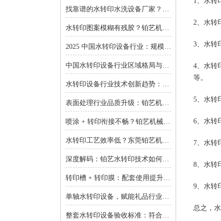
1、水转
找靠谱的水转印水洗设备厂家？东莞铂艺机械提供一对一非标定制
2、水转
水转印图案模糊有残胶？铂艺机械自动化水洗设备一键解决难题
3、水转
2025 中国水转印设备行业：规模扩张、结构优化与增长逻辑深度解析
中国水转印设备行业区域格局与投资机会：集群效应与增量市场的双重红利
4、水转
等。
水转印设备行业技术创新趋势：智能化、环保化与精密化的突围之路
5、水转
表面处理行业品质升级：铂艺机械水转印设备重塑装饰工艺新标准
6、水转
喷涂 + 转印衔接不畅？铂艺机械：自动喷涂生产线 + 水转印设备，实现全流程自动化
水转印工艺效率低？东莞铂艺机械：整套水转印设备，适配多场景生产需求
7、水转
深度解码：铂艺水转印技术如何重新定义曲面包装价值链
8、水转
转印槽 + 转印膜：配套使用提升实验成功率-铂艺机械设备有限公司
9、水转
单轴水转印设备，赋能礼品行业小批量定制：高效、省心、低成本-铂艺机械设备有限公司
总之，水
整套水转印设备验收标准：符合行业质量规范是核心-铂艺机械设备有限公司