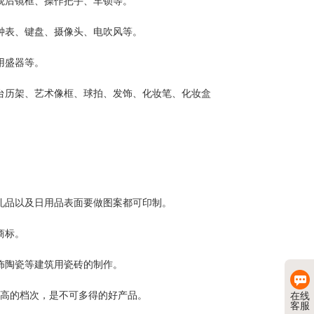
观后镜框、操作把手、车锁等。
钟表、键盘、摄像头、电吹风等。
用盛器等。
台历架、艺术像框、球拍、发饰、化妆笔、化妆盒
礼品以及日用品表面要做图案都可印制。
商标。
饰陶瓷等建筑用瓷砖的制作。
高的档次，是不可多得的好产品。
在线
客服