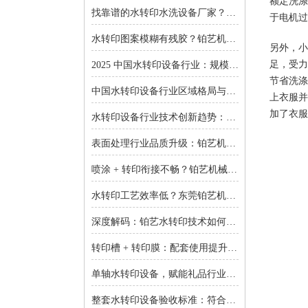
额定洗涤
找靠谱的水转印水洗设备厂家？东莞铂艺机械提供一对一非标定制
于电机过
水转印图案模糊有残胶？铂艺机械自动化水洗设备一键解决难题
另外，小
足，受力
2025 中国水转印设备行业：规模扩张、结构优化与增长逻辑深度解析
节省洗涤
中国水转印设备行业区域格局与投资机会：集群效应与增量市场的双重红利
上衣服并
加了衣服
水转印设备行业技术创新趋势：智能化、环保化与精密化的突围之路
表面处理行业品质升级：铂艺机械水转印设备重塑装饰工艺新标准
喷涂 + 转印衔接不畅？铂艺机械：自动喷涂生产线 + 水转印设备，实现全流程自动化
水转印工艺效率低？东莞铂艺机械：整套水转印设备，适配多场景生产需求
深度解码：铂艺水转印技术如何重新定义曲面包装价值链
转印槽 + 转印膜：配套使用提升实验成功率-铂艺机械设备有限公司
单轴水转印设备，赋能礼品行业小批量定制：高效、省心、低成本-铂艺机械设备有限公司
整套水转印设备验收标准：符合行业质量规范是核心-铂艺机械设备有限公司