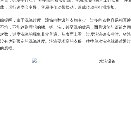
容量，会发生什么？ 将多余的衣服扔洗，容易增加电机的工作负荷，使
载，运行速度会变慢，容易使传动带松动，造成传动带打滑增加。
编提醒，由于洗涤过度，滚筒内翻滚的衣物变少，过多的衣物容易相互缠
不均，不能达到理想的揉、搓、洗，甚至洗的效果，而且滚筒与滚筒之间
1
2
次数，过度洗涤的现象非常普遍。从表面上看，过度洗涤确实省时、省洗
没有达到预定的洗涤速度。洗涤要求高的衣服，往往单次洗涤就很难通过
的磨损。