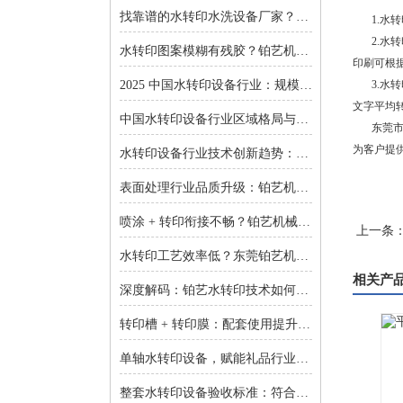
找靠谱的水转印水洗设备厂家？东莞铂艺机械提供一对一非标定制
1.水转
2.水转
水转印图案模糊有残胶？铂艺机械自动化水洗设备一键解决难题
印刷可根
2025 中国水转印设备行业：规模扩张、结构优化与增长逻辑深度解析
3.水转
文字平均
中国水转印设备行业区域格局与投资机会：集群效应与增量市场的双重红利
东莞市铂
为客户提
水转印设备行业技术创新趋势：智能化、环保化与精密化的突围之路
表面处理行业品质升级：铂艺机械水转印设备重塑装饰工艺新标准
喷涂 + 转印衔接不畅？铂艺机械：自动喷涂生产线 + 水转印设备，实现全流程自动化
上一条
水转印工艺效率低？东莞铂艺机械：整套水转印设备，适配多场景生产需求
相关产
深度解码：铂艺水转印技术如何重新定义曲面包装价值链
转印槽 + 转印膜：配套使用提升实验成功率-铂艺机械设备有限公司
单轴水转印设备，赋能礼品行业小批量定制：高效、省心、低成本-铂艺机械设备有限公司
整套水转印设备验收标准：符合行业质量规范是核心-铂艺机械设备有限公司