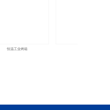
恒温工业烤箱
铂艺烘干炉