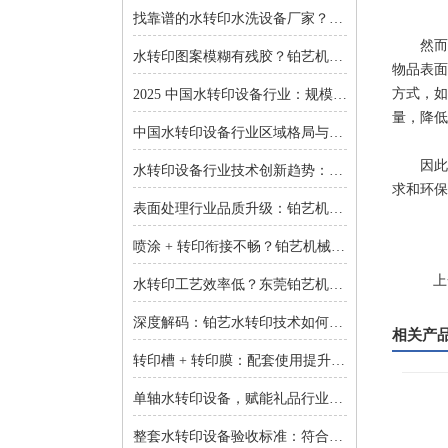
找靠谱的水转印水洗设备厂家？东莞铂艺机械提供一对一非标定制
然而，
水转印图案模糊有残胶？铂艺机械自动化水洗设备一键解决难题
物品表面
方式，如
2025 中国水转印设备行业：规模扩张、结构优化与增长逻辑深度解析
量，降低
中国水转印设备行业区域格局与投资机会：集群效应与增量市场的双重红利
因此，
水转印设备行业技术创新趋势：智能化、环保化与精密化的突围之路
求和环保
表面处理行业品质升级：铂艺机械水转印设备重塑装饰工艺新标准
喷涂 + 转印衔接不畅？铂艺机械：自动喷涂生产线 + 水转印设备，实现全流程自动化
上
水转印工艺效率低？东莞铂艺机械：整套水转印设备，适配多场景生产需求
深度解码：铂艺水转印技术如何重新定义曲面包装价值链
相关产
转印槽 + 转印膜：配套使用提升实验成功率-铂艺机械设备有限公司
单轴水转印设备，赋能礼品行业小批量定制：高效、省心、低成本-铂艺机械设备有限公司
整套水转印设备验收标准：符合行业质量规范是核心-铂艺机械设备有限公司