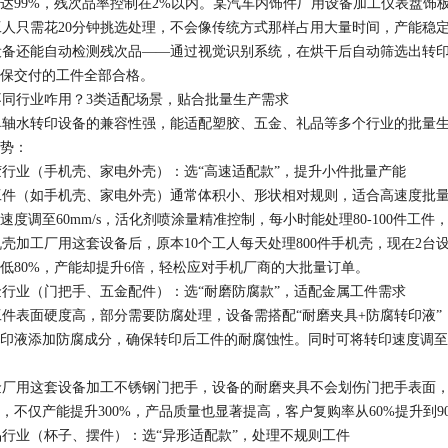
达99%，残次品率控制在2%以内。某汽车内饰件厂用设备加工仪表盘饰板
，工人只需花20分钟挑选处理，不会像传统方式那样占用大量时间，产能稳定
备还能自动检测残次品——通过视觉识别系统，在烘干后自动筛选出转印
保交付的工件全部合格。​
行业咋用？3类适配场景，贴合批量生产需求​
轴水转印设备的兼容性强，能适配塑胶、五金、礼品等多个行业的批量生
势：​
业（手机壳、家电外壳）：选“高速适配款”，提升小件批量产能​
（如手机壳、家电外壳）通常体积小、形状相对规则，适合高速度批量处
速度调至60mm/s，活化剂喷涂量精准控制，每小时能处理80-100件工件，适配
加工厂用这套设备后，原本10个工人每天处理800件手机壳，现在2台设
低80%，产能却提升6倍，轻松应对手机厂商的大批量订单。​
业（门把手、五金配件）：选“耐磨防腐款”，适配金属工件需求​
表面硬度高，部分需要防腐处理，设备需搭配“耐磨夹具+防腐转印液”
印液添加防腐成分，确保转印后工件的耐腐蚀性。同时可将转印速度调至50m
厂用这套设备加工不锈钢门把手，设备的耐磨夹具不会划伤门把手表面，
时，不仅产能提升300%，产品质量也显著提高，客户复购率从60%提升到90
业（杯子、摆件）：选“异形适配款”，处理不规则工件​