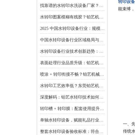
转印设备
找靠谱的水转印水洗设备厂家？东莞铂艺机械提供一对一非标定制
能束缚，
水转印图案模糊有残胶？铂艺机械自动化水洗设备一键解决难题
2025 中国水转印设备行业：规模扩张、结构优化与增长逻辑深度解析
中国水转印设备行业区域格局与投资机会：集群效应与增量市场的双重红利
水转印设备行业技术创新趋势：智能化、环保化与精密化的突围之路
表面处理行业品质升级：铂艺机械水转印设备重塑装饰工艺新标准
喷涂 + 转印衔接不畅？铂艺机械：自动喷涂生产线 + 水转印设备，实现全流程自动化
水转印工艺效率低？东莞铂艺机械：整套水转印设备，适配多场景生产需求
深度解码：铂艺水转印技术如何重新定义曲面包装价值链
转印槽 + 转印膜：配套使用提升实验成功率-铂艺机械设备有限公司
单轴水转印设备，赋能礼品行业小批量定制：高效、省心、低成本-铂艺机械设备有限公司
一、先说
传统水
整套水转印设备验收标准：符合行业质量规范是核心-铂艺机械设备有限公司