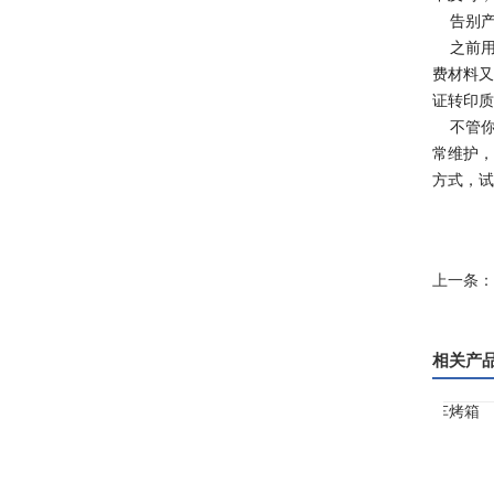
告别产
之前用传
费材料又
证转印质
不管你
常维护，
方式，试
上一条：
相关产