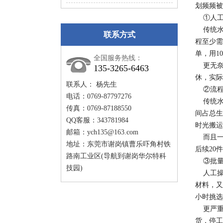
划频频被
①人工
传统水
联系方式
程至少需
单，用1
全国服务热线：
更无奈
135-3265-6463
休，实际
联系人： 杨先生
②流程
电话：0769-87797276
传统水
传真：0769-87188550
间占总生
QQ客服：343781984
时光搬运
邮箱：
ych135@163.com
而且一
地址：东莞市谢岗镇曹乐吓角村铁
后续20
路南工业区(导航到谢岗华尔特科
③批量
技园)
人工操作
材料，又
小时挑选
更严重
货，停工