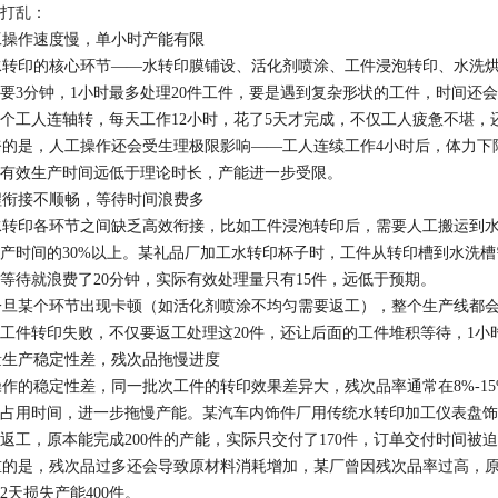
打乱：​
操作速度慢，单小时产能有限​
转印的核心环节——水转印膜铺设、活化剂喷涂、工件浸泡转印、水洗烘
要3分钟，1小时最多处理20件工件，要是遇到复杂形状的工件，时间还会
0个工人连轴转，每天工作12小时，花了5天才完成，不仅工人疲惫不堪，
的是，人工操作还会受生理极限影响——工人连续工作4小时后，体力下
有效生产时间远低于理论时长，产能进一步受限。​
衔接不顺畅，等待时间浪费多​
转印各环节之间缺乏高效衔接，比如工件浸泡转印后，需要人工搬运到水
产时间的30%以上。某礼品厂加工水转印杯子时，工件从转印槽到水洗槽
等待就浪费了20分钟，实际有效处理量只有15件，远低于预期。​
旦某个环节出现卡顿（如活化剂喷涂不均匀需要返工），整个生产线都会
件工件转印失败，不仅要返工处理这20件，还让后面的工件堆积等待，1小时
生产稳定性差，残次品拖慢进度​
的稳定性差，同一批次工件的转印效果差异大，残次品率通常在8%-1
占用时间，进一步拖慢产能。某汽车内饰件厂用传统水转印加工仪表盘饰板
返工，原本能完成200件的产能，实际只交付了170件，订单交付时间被迫延
的是，残次品过多还会导致原材料消耗增加，某厂曾因残次品率过高，原
2天损失产能400件。​