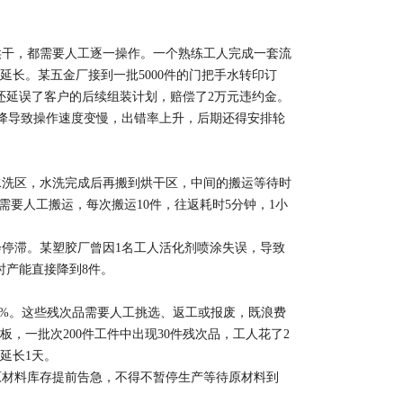
干，都需要人工逐一操作。一个熟练工人完成一套流
延长。某五金厂接到一批5000件的门把手水转印订
还延误了客户的后续组装计划，赔偿了2万元违约金。​
降导致操作速度变慢，出错率上升，后期还得安排轮
洗区，水洗完成后再搬到烘干区，中间的搬运等待时
需要人工搬运，每次搬运10件，往返耗时5分钟，1小
停滞。某塑胶厂曾因1名工人活化剂喷涂失误，导致
产能直接降到8件。​
5%。这些残次品需要人工挑选、返工或报废，既浪费
，一批次200件工件中出现30件残次品，工人花了2
长1天。​
材料库存提前告急，不得不暂停生产等待原材料到