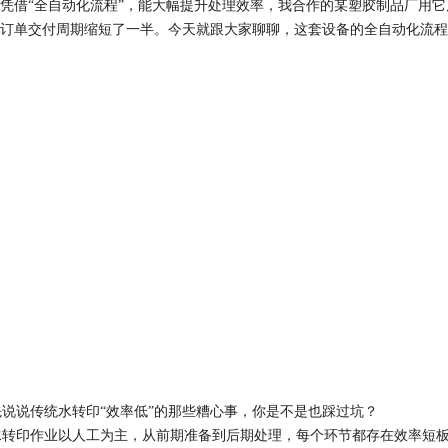
凭借“全自动化流程”，能大幅提升处理效率，我合作的某塑胶制品厂用它后
订单交付周期缩短了一半。今天就跟大家聊聊，这套设备的全自动化流程
1
2
说传统水转印“效率低”的那些糟心事，你是不是也踩过坑？​
转印作业以人工为主，从前期准备到后期处理，每个环节都存在效率短板