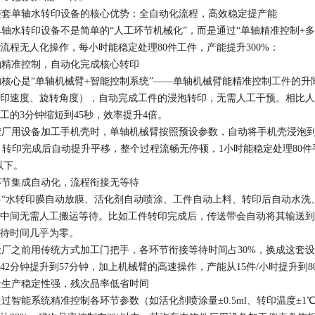
套单轴水转印设备的核心优势：全自动化流程，高效稳定提产能​
水转印设备不是简单的“人工环节机械化”，而是通过“单轴精准控制+
流程无人化操作，每小时能稳定处理80件工件，产能提升300%：​
精准控制，自动化完成核心转印​
心是“单轴机械臂+智能控制系统”——单轴机械臂能精准控制工件的升
印速度、旋转角度），自动完成工件的浸泡转印，无需人工干预。相比人
工的3分钟缩短到45秒，效率提升4倍。​
用设备加工手机壳时，单轴机械臂按照预设参数，自动将手机壳浸泡到水
/s，转印完成后自动提升平移，整个过程流畅无停顿，1小时能稳定处理8
下。​
节集成自动化，流程衔接无等待​
水转印膜自动放膜、活化剂自动喷涂、工件自动上料、转印后自动水洗、
中间无需人工搬运等待。比如工件转印完成后，传送带会自动将其输送到
待时间几乎为零。​
之前用传统方式加工门把手，各环节衔接等待时间占30%，换成这套设
42分钟提升到57分钟，加上机械臂的高速操作，产能从15件/小时提升到8
生产稳定性强，残次品率低省时间​
智能系统精准控制各环节参数（如活化剂喷涂量±0.5ml、转印温度±