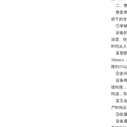
二、整
整套单轴
烘干的全
①单轴
设备的核
深度、转
时间从人
某塑胶厂
50mm
降到1%以
②多环
设备将“
缝衔接，
呵成，等
某五金厂
产时间从
③批量
设备通过