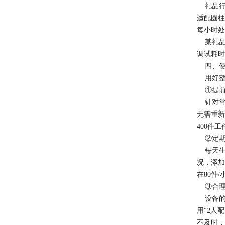
礼品行业
适配圆柱
每小时处理
某礼品
调试耗时
四、使用
用好整套
①提前
针对常
无需重新
400件工
②定期
每天生
况，添加
在80件
③合理
设备的
用“2人
不及时，