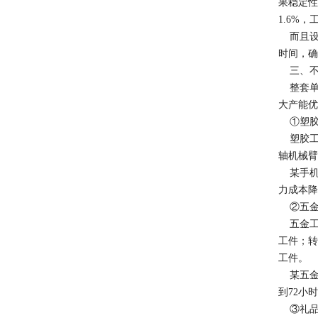
果稳定性
1.6%
而且设
时间，确
三、不同
整套单
大产能优
①塑胶行
塑胶工件
轴机械臂
某手机壳
力成本降
②五金行
五金工件
工件；转
工件。​
某五金
到72小
③礼品行