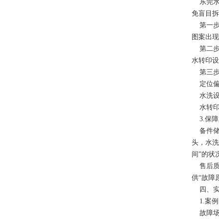
东莞水转
免盲目拆
第一步：
图案出现
第二步：
水转印设
第三步
定位偏
水洗设
水转印设
3.保障
备件储备
头，水洗
间”的状
售后质保
供“故障
四、实
1.案例
故障场景