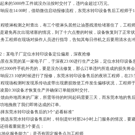
起来的5000件工件就没办法按时交付了，违约金超过3万元。
应在14:00时，借助微信启动报修流程，东莞水转印设备售后工程师于14
程喷淋检测之时查出，有三个喷淋头居然让油墨残渣给堵塞住了，工程师
是避免再次出现堵塞的情况，到了十六点整的时候，设备恢复到了正常状
务工程师在现场对操作人员进行指导，告知其每日停机之后要用清水去冲
2：某电子厂定位水转印设备定位偏差，深夜抢修
在东莞的某一家电子厂，于深夜23:00进行生产之际，定位水转印设备忽然出
付2000件手机外壳的，要是没办法修复，那么订单违约所造成的损失将会
应23:10的时候进行了报修，东莞水转印设备售后的夜班工程师，在23:
程现场检测时发现系传动皮带出现磨损致使工件发生偏移状况，工程师于
凌晨0:30设备才恢复生产并确保订单能按时交付。
馈由外地而来的厂家，所需等待的时间起码需要三天，而东莞本地的售后
功地挽救了我们即将达成的订单。
东莞水转印设备售后的3个“必看标准”
选东莞水转印设备售后时，特别是针对那24小时上门服务的情况，要避
还得着重留意3个要点：
本地化服务能力”：是否有固定服务点与工程师