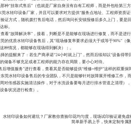
种“挂靠式售后”（也就是厂家自身没有自有工程师，而是外包给第三方
东莞水转印设备厂家，并且可以要求对方提供“服务点地址、工程师资质证
验证方式，随机拨打售后电话，然后询问长安镇报修后多久上门，要是回
达标。
看“故障解决率”，接着，判断是不是能够在现场进行修复，而不是进行
的优质水转印设备售后，其“现场修复率要求必须大于或等于90%”（
这种情况，都能够在现场得到解决）；。
的提醒来了：若生产商承诺“24小时就上门”，然而后续却以“设备得带
的储备不够充足或者工程师的能力存在局限，要小心对待。
后增值服务”进行查看，查看其是否能够提供“维修+维护”这样的双重保
莞水转印设备售后的专业团队，不只是能够针对故障展开维修工作，而且
周对传感器实施清洁操作，对于水洗设备要每月进行排水管道之清理），
设备状况进行检查）。
：
水转印设备如何避坑？厂家教你查验印花均匀度，现场试印验证避免虚
简单新手易上手，快来定制专属