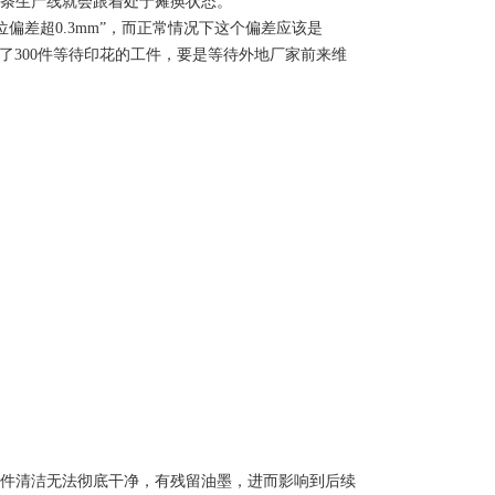
条生产线就会跟着处于瘫痪状态。
差超0.3mm”，而正常情况下这个偏差应该是
压了300件等待印花的工件，要是等待外地厂家前来维
件清洁无法彻底干净，有残留油墨，进而影响到后续