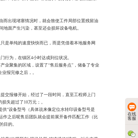
缘由而出现堵塞情况时，就会致使工件局部位置残留油
车间地面产生污染，甚至还会损坏设备电机。
只是单纯的速度快快而已，而是凭借着本地服务网
门行为，在镇区4小时达成到位状况。
业聚集的区域，设置了“售后服务点”，储备了专业
企业报完修之后，。
提交报修开始，经过了一段时间，直至工程师上门
的损失超过了10万元；。
提供“设备型号（具体说来像定位水转印设备型号是
在线
，如此运作之后呢售后团队就会提前展开备件匹配工作（比
客服
的目的。