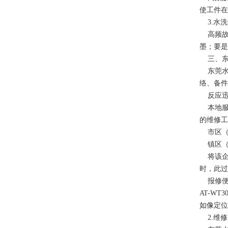
使工件在
3.水洗
高频故障
墨；要是
三、东
东莞水
络、备件
反应迅速
本地服务
的维修工
市区（
镇区（
将该企
时，此过
报修便捷
AT-W
如像定位
2.维修