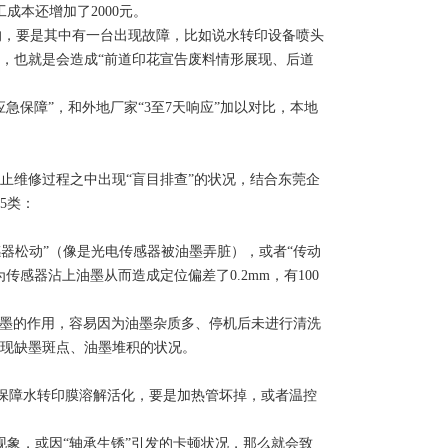
成本还增加了2000元。
，要是其中有一台出现故障，比如说水转印设备喷头
，也就是会造成“前道印花宣告废料情形展现、后道
急保障”，和外地厂家“3至7天响应”加以对比，本地
止维修过程之中出现“盲目排查”的状况，结合东莞企
5类：
器松动”（像是光电传感器被油墨弄脏），或者“传动
感器沾上油墨从而造成定位偏差了0.2mm，有100
墨的作用，容易因为油墨杂质多、停机后未进行清洗
现缺墨斑点、油墨堆积的状况。
此保障水转印膜溶解活化，要是加热管坏掉，或者温控
象，或因“轴承生锈”引发的卡顿状况，那么就会致