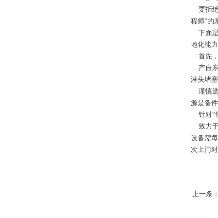
要拒绝那
程师”的
下面是
地化能力
首先，查
产自东莞
淋头堵塞
谨慎选择
源是备件
针对“售
致力于东
设备需每
次上门对
上一条