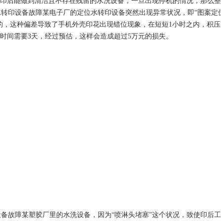
印后能做到清洁且不存在残留的水洗设备，一旦出现停机的情况，那么整
印设备故障某电子厂的定位水转印设备突然出现异常状况，即“图案定位偏
mm的，这种偏差导致了手机外壳印花出现错位现象，在短短1小时之内，积
时间需要3天，经过预估，这样会造成超过5万元的损失。
1
2
故障某塑胶厂里的水洗设备，因为“喷淋头堵塞”这个状况，致使印后工