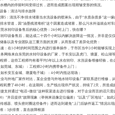
水槽内的停留时间变得过长，进而造成图案出现褶皱变形的情况。
设备：清洁与排水故障
5：清洗不净/排水堵塞当水洗设备的喷淋头，由于“水质杂质多”这一
排水管道，因“油墨残渣堆积”这个因素造成堵塞，那么污水外溢就会对
莞水转印设备售后的核心优势：24小时上门，快在哪？
转印设备售后，能达成二十四个小时以内解决故障这一情况，并非是仅仅
储备以及专业团队这三重方面的支撑，从而形成了差异化优势：
：在1小时的时间范围之内进行接单操作，于市区当中2小时能够实现上
网络来自东莞的水转印设备的厂家，于长安以及虎门、塘厦、松山湖等产
程师，这些工程师均有着平均5年以上水在转印、水洗设备维修经验，在
如莞城、东城）：工程师2小时内携带备件上门；
如长安五金城、塘厦电子城）：4小时内抵达现场；
业与外地厂家作对比，某企业曾与外地水转印设备厂家联系进行维修，从
程耗费了48小时，在这期间，生产线出现停产状况，持续了2天，所造成
支持通过“电话+微信”这种双渠道去进行报修，对于企业而言的话只需
T300）”并且提供“故障现象（举例来说像定位偏差）”以及“厂区地址”
传感器、喷头密封圈这些备件）进而达到避免“上门后缺件返工”情况出现
准：3步排查，直击故障根源