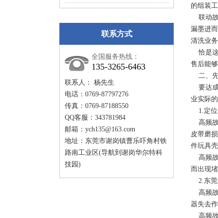
的组装工
联动故
漏墨进而
联系方式
清洗业务
恰是这类
全国服务热线：
售后能够
135-3265-6463
二、先
联系人： 杨先生
要达成“
电话：0769-87797276
业实际的
传真：0769-87188550
1.定位
QQ客服：343781984
高频故障
邮箱：
ych135@163.com
皮带磨损
地址：东莞市谢岗镇曹乐吓角村铁
件玩具壳
路南工业区(导航到谢岗华尔特科
高频故障
技园)
而出现堵
2.东莞
高频故障
器失去作
高频故障