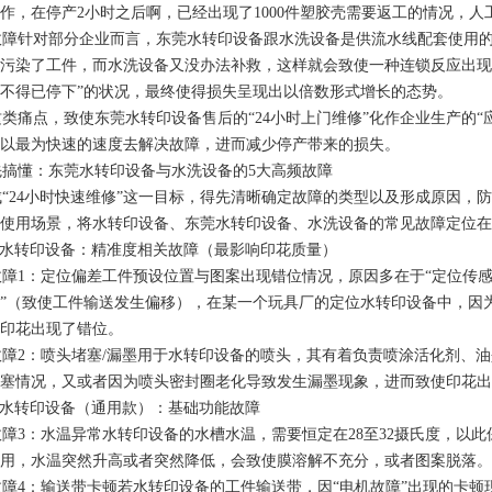
作，在停产2小时之后啊，已经出现了1000件塑胶壳需要返工的情况，人工
障针对部分企业而言，东莞水转印设备跟水洗设备是供流水线配套使用的
污染了工件，而水洗设备又没办法补救，这样就会致使一种连锁反应出现
不得已停下”的状况，最终使得损失呈现出以倍数形式增长的态势。
痛点，致使东莞水转印设备售后的“24小时上门维修”化作企业生产的“应
以最为快速的速度去解决故障，进而减少停产带来的损失。
搞懂：东莞水转印设备与水洗设备的5大高频故障
24小时快速维修”这一目标，得先清晰确定故障的类型以及形成原因，防
使用场景，将水转印设备、东莞水转印设备、水洗设备的常见故障定位在
水转印设备：精准度相关故障（最影响印花质量）
1：定位偏差工件预设位置与图案出现错位情况，原因多在于“定位传感
”（致使工件输送发生偏移），在某一个玩具厂的定位水转印设备中，因为传
印花出现了错位。
2：喷头堵塞/漏墨用于水转印设备的喷头，其有着负责喷涂活化剂、油
塞情况，又或者因为喷头密封圈老化导致发生漏墨现象，进而致使印花出
水转印设备（通用款）：基础功能故障
3：水温异常水转印设备的水槽水温，需要恒定在28至32摄氏度，以
用，水温突然升高或者突然降低，会致使膜溶解不充分，或者图案脱落。
4：输送带卡顿若水转印设备的工件输送带，因“电机故障”出现的卡顿现