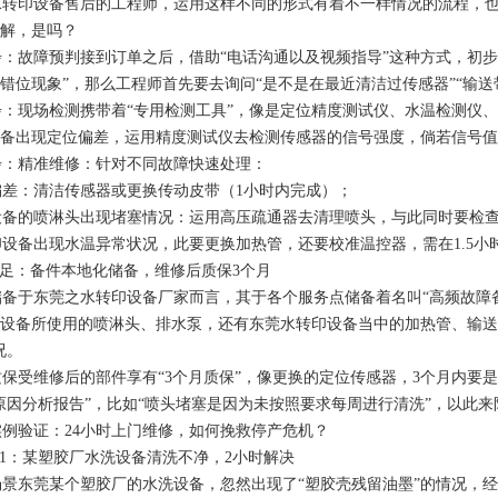
印设备售后的工程师，运用这样不同的形式有着不一样情况的流程，也就
解，是吗？
故障预判接到订单之后，借助“电话沟通以及视频指导”这种方式，初步
错位现象”，那么工程师首先要去询问“是不是在最近清洁过传感器”“输
现场检测携带着“专用检测工具”，像是定位精度测试仪、水温检测仪、
备出现定位偏差，运用精度测试仪去检测传感器的信号强度，倘若信号值小
：精准维修：针对不同故障快速处理：
差：清洁传感器或更换传动皮带（1小时内完成）；
备的喷淋头出现堵塞情况：运用高压疏通器去清理喷头，与此同时要检查
备出现水温异常状况，此要更换加热管，还要校准温控器，需在1.5小
足：备件本地化储备，维修后质保3个月
于东莞之水转印设备厂家而言，其于各个服务点储备着名叫“高频故障备
设备所使用的喷淋头、排水泵，还有东莞水转印设备当中的加热管、输送
况。
受维修后的部件享有“3个月质保”，像更换的定位传感器，3个月内要
原因分析报告”，比如“喷头堵塞是因为未按照要求每周进行清洗”，以此
例验证：24小时上门维修，如何挽救停产危机？
1：某塑胶厂水洗设备清洗不净，2小时解决
东莞某个塑胶厂的水洗设备，忽然出现了“塑胶壳残留油墨”的情况，经