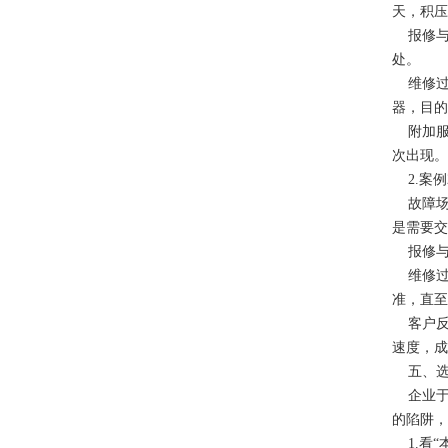
天，积压
报修与响
处。
维修过
器，目的
附加服
次出现。
2.案例
故障场景
是需要交
报修与响
维修过
准，直至
客户反
速度，成
五、选择
企业于挑
的陷阱，
1.看“