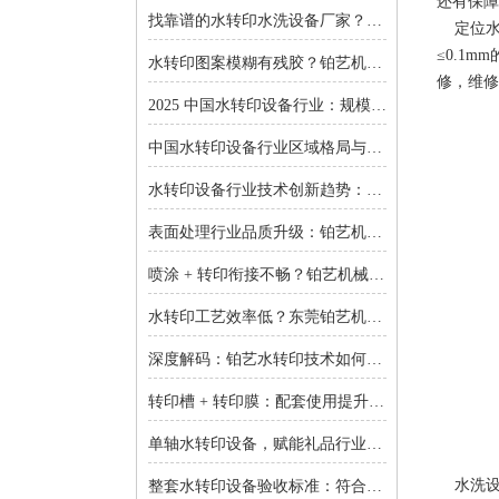
还有保障
找靠谱的水转印水洗设备厂家？东莞铂艺机械提供一对一非标定制
定位水转
≤0.1
水转印图案模糊有残胶？铂艺机械自动化水洗设备一键解决难题
修，维修
2025 中国水转印设备行业：规模扩张、结构优化与增长逻辑深度解析
中国水转印设备行业区域格局与投资机会：集群效应与增量市场的双重红利
水转印设备行业技术创新趋势：智能化、环保化与精密化的突围之路
表面处理行业品质升级：铂艺机械水转印设备重塑装饰工艺新标准
喷涂 + 转印衔接不畅？铂艺机械：自动喷涂生产线 + 水转印设备，实现全流程自动化
水转印工艺效率低？东莞铂艺机械：整套水转印设备，适配多场景生产需求
深度解码：铂艺水转印技术如何重新定义曲面包装价值链
转印槽 + 转印膜：配套使用提升实验成功率-铂艺机械设备有限公司
单轴水转印设备，赋能礼品行业小批量定制：高效、省心、低成本-铂艺机械设备有限公司
水洗设备
整套水转印设备验收标准：符合行业质量规范是核心-铂艺机械设备有限公司