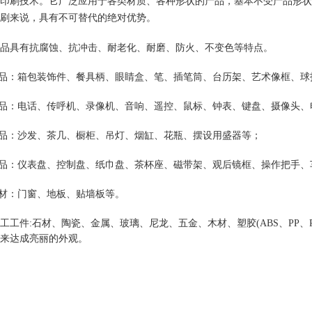
印刷技术。它广泛应用于各类材质、各种形状的产品，基本不受产品形状
刷来说，具有不可替代的绝对优势。
品具有抗腐蚀、抗冲击、耐老化、耐磨、防火、不变色等特点。
精品：箱包装饰件、餐具柄、眼睛盒、笔、插笔筒、台历架、艺术像框、
1
2
产品：电话、传呼机、录像机、音响、遥控、鼠标、钟表、键盘、摄像头、
用品：沙发、茶几、橱柜、吊灯、烟缸、花瓶、摆设用盛器等；
用品：仪表盘、控制盘、纸巾盘、茶杯座、磁带架、观后镜框、操作把手、
建材：门窗、地板、贴墙板等。
工工件:石材、陶瓷、金属、玻璃、尼龙、五金、木材、塑胶(ABS、PP、PC
来达成亮丽的外观。