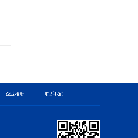
铂艺烘干炉
铂艺
企业相册
联系我们