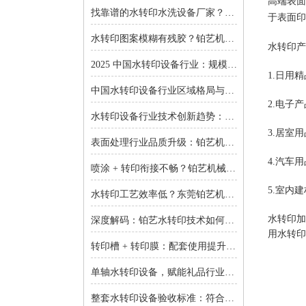
高端表面
找靠谱的水转印水洗设备厂家？东莞铂艺机械提供一对一非标定制
于表面印
水转印图案模糊有残胶？铂艺机械自动化水洗设备一键解决难题
水转印产
2025 中国水转印设备行业：规模扩张、结构优化与增长逻辑深度解析
1.日用
中国水转印设备行业区域格局与投资机会：集群效应与增量市场的双重红利
2.电子
水转印设备行业技术创新趋势：智能化、环保化与精密化的突围之路
3.居室
表面处理行业品质升级：铂艺机械水转印设备重塑装饰工艺新标准
4.汽车
喷涂 + 转印衔接不畅？铂艺机械：自动喷涂生产线 + 水转印设备，实现全流程自动化
5.室内
水转印工艺效率低？东莞铂艺机械：整套水转印设备，适配多场景生产需求
水转印加
深度解码：铂艺水转印技术如何重新定义曲面包装价值链
用水转印
转印槽 + 转印膜：配套使用提升实验成功率-铂艺机械设备有限公司
单轴水转印设备，赋能礼品行业小批量定制：高效、省心、低成本-铂艺机械设备有限公司
整套水转印设备验收标准：符合行业质量规范是核心-铂艺机械设备有限公司