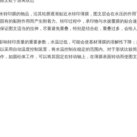
图文处于游离状态
要水转印膜的物品，沿其轮廓逐渐贴近水转印薄膜，图文层会在水压的作
固有的黏附作用而产生附着力。转印过程中，承印物与水披覆膜的贴合速
保证图文适当的拉伸，尽量避免重叠，特别是结合处，重叠过多，会给人
1
2
是影响转印质量的重要参数，水温过低，可能会使基材薄膜的溶解性下降
以采用自动温度控制装置，将水温控制在稳定的范围内。对于形状比较简
作，如圆柱体工件，可以将其固定在转动轴上，在薄膜表面转动而使图文