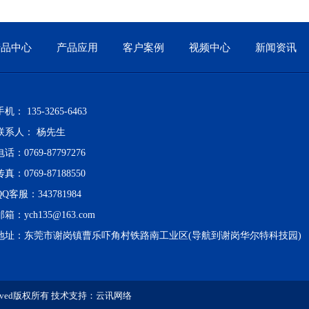
产品中心
产品应用
客户案例
视频中心
新闻资讯
手机： 135-3265-6463
联系人： 杨先生
电话：0769-87797276
传真：0769-87188550
QQ客服：343781984
邮箱：
ych135@163.com
地址：东莞市谢岗镇曹乐吓角村铁路南工业区(导航到谢岗华尔特科技园)
served版权所有 技术支持：
云讯网络