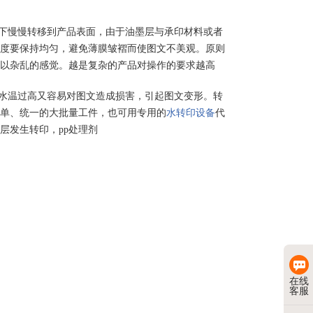
用下慢慢转移到产品表面，由于油墨层与承印材料或者
度要保持均匀，避免薄膜皱褶而使图文不美观。原则
以杂乱的感觉。越是复杂的产品对操作的要求越高
；水温过高又容易对图文造成损害，引起图文变形。转
单、统一的大批量工件，也可用专用的
水转印设备
代
层发生转印，pp处理剂
在线
客服