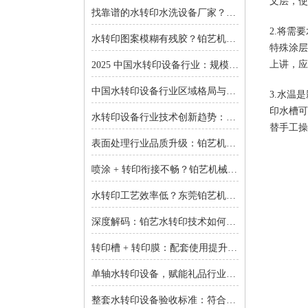
文层，使
找靠谱的水转印水洗设备厂家？东莞铂艺机械提供一对一非标定制
2.将需
水转印图案模糊有残胶？铂艺机械自动化水洗设备一键解决难题
特殊涂层
上讲，应
2025 中国水转印设备行业：规模扩张、结构优化与增长逻辑深度解析
中国水转印设备行业区域格局与投资机会：集群效应与增量市场的双重红利
3.水温
印水槽可
水转印设备行业技术创新趋势：智能化、环保化与精密化的突围之路
替手工操
表面处理行业品质升级：铂艺机械水转印设备重塑装饰工艺新标准
喷涂 + 转印衔接不畅？铂艺机械：自动喷涂生产线 + 水转印设备，实现全流程自动化
水转印工艺效率低？东莞铂艺机械：整套水转印设备，适配多场景生产需求
深度解码：铂艺水转印技术如何重新定义曲面包装价值链
转印槽 + 转印膜：配套使用提升实验成功率-铂艺机械设备有限公司
单轴水转印设备，赋能礼品行业小批量定制：高效、省心、低成本-铂艺机械设备有限公司
整套水转印设备验收标准：符合行业质量规范是核心-铂艺机械设备有限公司