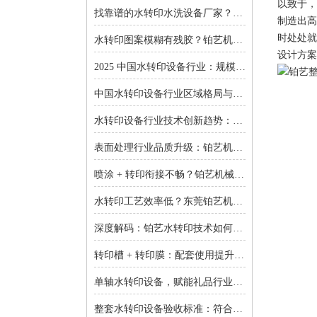
以致于，
找靠谱的水转印水洗设备厂家？东莞铂艺机械提供一对一非标定制
制造出高
时处处就
水转印图案模糊有残胶？铂艺机械自动化水洗设备一键解决难题
设计方案
2025 中国水转印设备行业：规模扩张、结构优化与增长逻辑深度解析
中国水转印设备行业区域格局与投资机会：集群效应与增量市场的双重红利
水转印设备行业技术创新趋势：智能化、环保化与精密化的突围之路
表面处理行业品质升级：铂艺机械水转印设备重塑装饰工艺新标准
喷涂 + 转印衔接不畅？铂艺机械：自动喷涂生产线 + 水转印设备，实现全流程自动化
水转印工艺效率低？东莞铂艺机械：整套水转印设备，适配多场景生产需求
深度解码：铂艺水转印技术如何重新定义曲面包装价值链
转印槽 + 转印膜：配套使用提升实验成功率-铂艺机械设备有限公司
单轴水转印设备，赋能礼品行业小批量定制：高效、省心、低成本-铂艺机械设备有限公司
整套水转印设备验收标准：符合行业质量规范是核心-铂艺机械设备有限公司