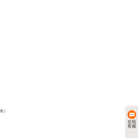
水）
在线
客服