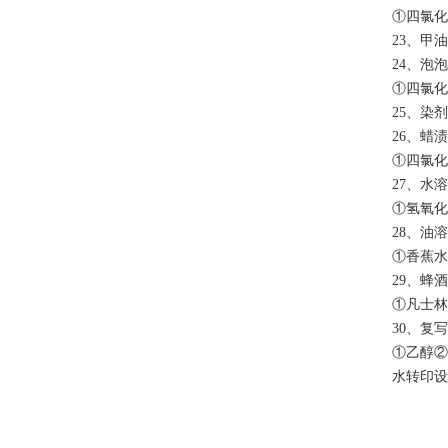
①四氯化
23、甲
24、泡
①四氯化
25、染
26、蜡渍
①四氯化
27、水
①氢氧化
28、油
①香蕉水
29、蜂
①凡士林
30、复
①乙醇②
水转印设