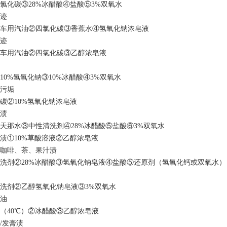
氯化碳③28%冰醋酸④盐酸⑤3%双氧水
油迹
车用汽油②四氯化碳③香蕉水④氢氧化钠浓皂液
油迹
车用汽油②四氯化碳③乙醇浓皂液
10%氢氧化钠③10%冰醋酸④3%双氧水
口污垢
碳②10%氢氧化钠浓皂液
青渍
天那水③中性清洗剂④28%冰醋酸⑤盐酸⑥3%双氧水
迹渍①10%草酸溶液②乙醇浓皂液
磨咖啡、茶、果汁渍
洗剂②28%冰醋酸③氢氧化钠皂液④盐酸⑤还原剂（氢氧化钙或双氧水）
洗剂②乙醇氢氧化钠皂液③3%双氧水
椒油
（40℃）②冰醋酸③乙醇浓皂液
蜡/发膏渍