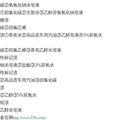
碳②氢氧化钠浓皂液
油①四氯化碳②天那水③乙醇④氢氧化钠皂液
泡糖渍
碳②四氯乙烯
剂渍①香蕉水②高品质车用汽油③乙醇皂液④3%双氧水
碳②四氯乙烯③香皂乙醇水溶液
溶性标记渍
钠浓皂液②盐酸③3%双氧水
溶性标记渍
②高品质车用汽油③四氯化碳
酒渍
②乙醇③5%双氧水
写纸渍
乙醇浓皂液
备官网
http://www.07hv.com/