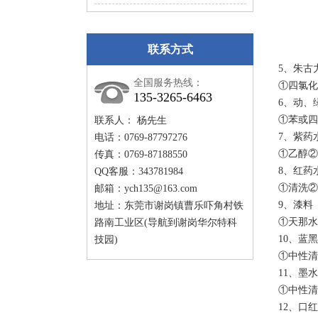
联系方式
5、朱古
全国服务热线：
①四氯化
135-3265-6463
6、动、
①苯或四
联系人： 杨先生
7、紫药
电话：0769-87797276
①乙醇②
传真：0769-87188550
8、红药
QQ客服：343781984
①清洗②
邮箱：
ych135@163.com
9、漆料
地址：东莞市谢岗镇曹乐吓角村铁
①天那水
路南工业区(导航到谢岗华尔特科
10、蓝
技园)
①中性清
11、墨水
①中性清
12、口