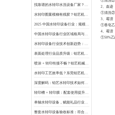
①清洗②
找靠谱的水转印水洗设备厂家？东莞铂艺机械提供一对一非标定制
2、血迹
①清洗②
水转印图案模糊有残胶？铂艺机械自动化水洗设备一键解决难题
3、霉渍
2025 中国水转印设备行业：规模扩张、结构优化与增长逻辑深度解析
①香皂乙
4、霉渍
中国水转印设备行业区域格局与投资机会：集群效应与增量市场的双重红利
①50%
水转印设备行业技术创新趋势：智能化、环保化与精密化的突围之路
表面处理行业品质升级：铂艺机械水转印设备重塑装饰工艺新标准
喷涂 + 转印衔接不畅？铂艺机械：自动喷涂生产线 + 水转印设备，实现全流程自动化
水转印工艺效率低？东莞铂艺机械：整套水转印设备，适配多场景生产需求
深度解码：铂艺水转印技术如何重新定义曲面包装价值链
转印槽 + 转印膜：配套使用提升实验成功率-铂艺机械设备有限公司
单轴水转印设备，赋能礼品行业小批量定制：高效、省心、低成本-铂艺机械设备有限公司
整套水转印设备验收标准：符合行业质量规范是核心-铂艺机械设备有限公司