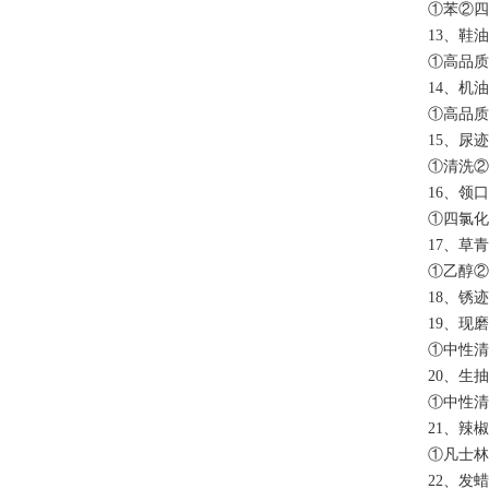
①苯②四
13、鞋
①高品质
14、机
①高品质
15、尿迹
①清洗②
16、领
①四氯化
17、草
①乙醇②
18、锈
19、现
①中性清
20、生抽
①中性清
21、辣
①凡士林
22、发