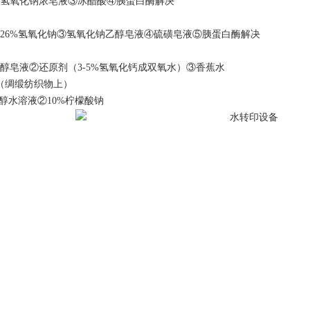
氢氧化钠浓皂液③冰醋酸④胰蛋白酶解决
26%氢氧化钠③氢氧化钠乙醇皂液④硫磺皂液⑤胰蛋白酶解决
醇皂液②还原剂（3-5%氢氧化钙成双氧水）③香蕉水
1
2
（绸缎纺织物上）
乙醇水溶液②10%柠檬酸钠