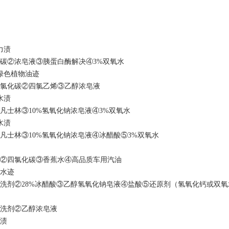
力渍
碳②浓皂液③胰蛋白酶解决④3%双氧水
绿色植物油迹
氯化碳②四氯乙烯③乙醇浓皂液
水渍
凡士林③10%氢氧化钠浓皂液④3%双氧水
水渍
凡士林③10%氢氧化钠浓皂液④冰醋酸⑤3%双氧水
②四氯化碳③香蕉水④高品质车用汽油
黑水迹
洗剂②28%冰醋酸③乙醇氢氧化钠皂液④盐酸⑤还原剂（氢氧化钙或双氧
洗剂②乙醇浓皂液
红渍