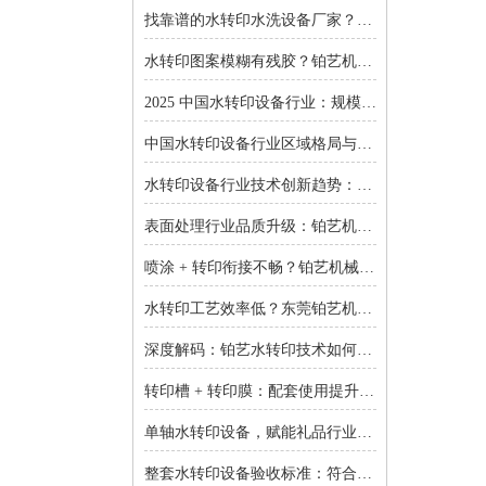
找靠谱的水转印水洗设备厂家？东莞铂艺机械提供一对一非标定制
水转印图案模糊有残胶？铂艺机械自动化水洗设备一键解决难题
2025 中国水转印设备行业：规模扩张、结构优化与增长逻辑深度解析
中国水转印设备行业区域格局与投资机会：集群效应与增量市场的双重红利
水转印设备行业技术创新趋势：智能化、环保化与精密化的突围之路
表面处理行业品质升级：铂艺机械水转印设备重塑装饰工艺新标准
喷涂 + 转印衔接不畅？铂艺机械：自动喷涂生产线 + 水转印设备，实现全流程自动化
水转印工艺效率低？东莞铂艺机械：整套水转印设备，适配多场景生产需求
深度解码：铂艺水转印技术如何重新定义曲面包装价值链
转印槽 + 转印膜：配套使用提升实验成功率-铂艺机械设备有限公司
单轴水转印设备，赋能礼品行业小批量定制：高效、省心、低成本-铂艺机械设备有限公司
整套水转印设备验收标准：符合行业质量规范是核心-铂艺机械设备有限公司