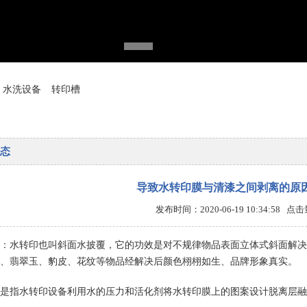
水洗设备
转印槽
态
导致水转印膜与清漆之间剥离的原
发布时间：2020-06-19 10:34:58 点
：水转印也叫斜面水披覆，它的功效是对不规律物品表面立体式斜面解决
、翡翠玉、豹皮、花纹等物品经解决后颜色栩栩如生、品牌形象真实。
是指水转印设备利用水的压力和活化剂将水转印膜上的图案设计脱离层融