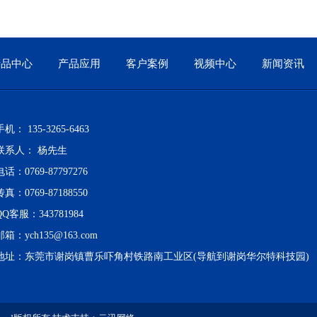
产品中心
产品应用
客户案例
视频中心
新闻资讯
手机： 135-3265-6463
联系人： 杨先生
电话：0769-87797276
传真：0769-87188550
QQ客服：343781984
邮箱：
ych135@163.com
地址：东莞市谢岗镇曹乐吓角村铁路南工业区(导航到谢岗华尔特科技园)