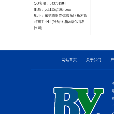
QQ客服：343781984
邮箱：
ych135@163.com
地址：东莞市谢岗镇曹乐吓角村铁
路南工业区(导航到谢岗华尔特科
技园)
网站首页
关于我们