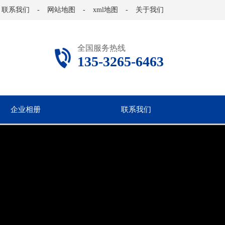
联系我们
-
网站地图
-
xml地图
-
关于我们
全国服务热线
135-3265-6463
企业相册
联系我们