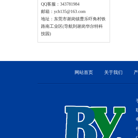
QQ客服：343781984
邮箱：
ych135@163.com
地址：东莞市谢岗镇曹乐吓角村铁
路南工业区(导航到谢岗华尔特科
技园)
网站首页
关于我们