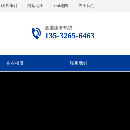
联系我们
-
网站地图
-
xml地图
-
关于我们
全国服务热线
135-3265-6463
企业相册
联系我们