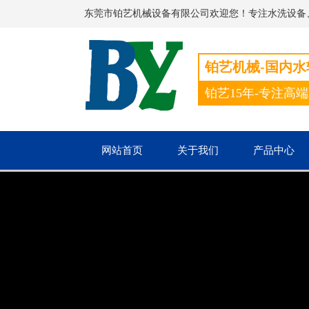
东莞市铂艺机械设备有限公司欢迎您！专注水洗设备
铂艺机械-国内
铂艺15年-专注高
网站首页
关于我们
产品中心