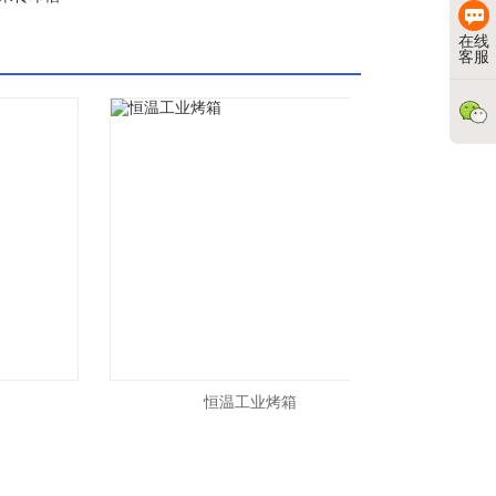
在线
客服
恒温工业烤箱