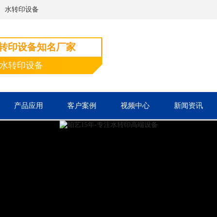
、水转印设备
水转印设备知名厂家
端水转印设备
产品应用
客户案例
视频中心
新闻资讯