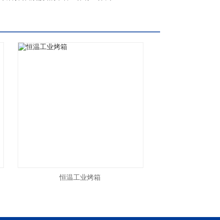
恒温工业烤箱
铂艺烘