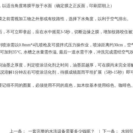
，以适当角度将膜平放于水面（确定膜之正反面，印刷层朝上）
膜之前需视加工物之外形或有纹路性，选择下水角度，以利于空气排出。
后，不可立即拿起，应在水中摇晃3-5秒，切断边缘之膜，增加纹路咬住
剂喷涂需以0.8mm*4孔喷枪及可搅拌式压力操作业，喷涂距离约30cm
可加到35°C, 水槽之水量需作溢, 最后一道水需干净，冲洗完成需经空
刷油墨之厚度，判定喷涂活化剂之时间，油墨层越厚，可在膜尚未完全溶
况溶解1分钟左右可喷涂活化剂，待膜成镜面而平坦扩展（5秒-15秒）即
要记得不同的图案，必须使用不同的底色，如木纹基本使用棕色、咖啡色
上一条：
一套完整的水洗设备需要多少钱呢？
| 下一条：
水转