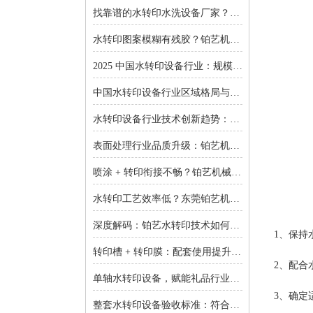
找靠谱的水转印水洗设备厂家？东莞铂艺机械提供一对一非标定制
水转印图案模糊有残胶？铂艺机械自动化水洗设备一键解决难题
2025 中国水转印设备行业：规模扩张、结构优化与增长逻辑深度解析
中国水转印设备行业区域格局与投资机会：集群效应与增量市场的双重红利
水转印设备行业技术创新趋势：智能化、环保化与精密化的突围之路
表面处理行业品质升级：铂艺机械水转印设备重塑装饰工艺新标准
喷涂 + 转印衔接不畅？铂艺机械：自动喷涂生产线 + 水转印设备，实现全流程自动化
水转印工艺效率低？东莞铂艺机械：整套水转印设备，适配多场景生产需求
深度解码：铂艺水转印技术如何重新定义曲面包装价值链
1、保持
转印槽 + 转印膜：配套使用提升实验成功率-铂艺机械设备有限公司
2、配合
单轴水转印设备，赋能礼品行业小批量定制：高效、省心、低成本-铂艺机械设备有限公司
3、确定适
整套水转印设备验收标准：符合行业质量规范是核心-铂艺机械设备有限公司