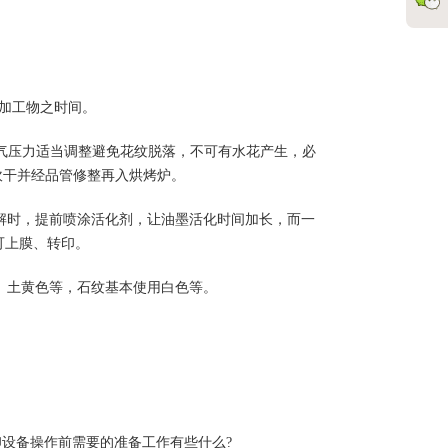
被加工物之时间。
，空气压力适当调整避免花纹脱落，不可有水花产生，必
气吹干并经品管修整再入烘烤炉。
解时，提前喷涂活化剂，让油墨活化时间加长，而一
可上膜、转印。
、土黄色等，石纹基本使用白色等。
印设备操作前需要的准备工作有些什么?