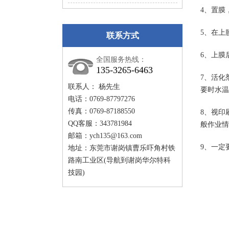
4、置膜
5、在上
联系方式
6、上膜
全国服务热线：
135-3265-6463
7、活化
联系人： 杨先生
要时水温
电话：0769-87797276
传真：0769-87188550
8、视印
QQ客服：343781984
般作业情
邮箱：
ych135@163.com
9、一定
地址：东莞市谢岗镇曹乐吓角村铁
路南工业区(导航到谢岗华尔特科
技园)