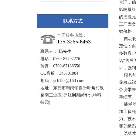
合理，确
影响最终
的控温元
联系方式
工厂因贪
始价格，
全国服务热线：
自动化
135-3265-6463
定性；而
联系人： 杨先生
多数客户
电话：0769-87797276
诺“售后
传真：0769-87188550
计，强制
QQ客服：343781984
模具与
邮箱：
ych135@163.com
偏移或褶
地址：东莞市谢岗镇曹乐吓角村铁
杂度带来
路南工业区(导航到谢岗华尔特科
等细节。
技园)
能耗差
加工多耗
力。技术
和升级系
选购水