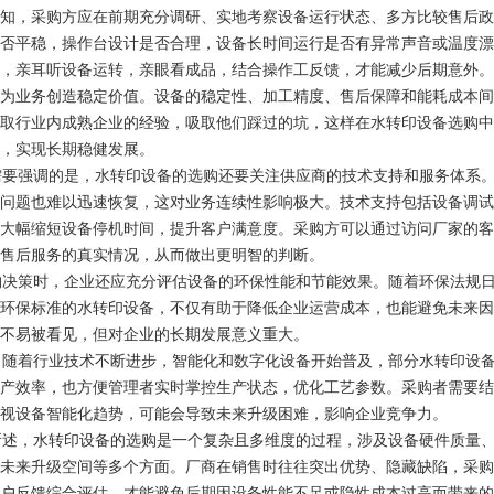
知，采购方应在前期充分调研、实地考察设备运行状态、多方比较售后政
否平稳，操作台设计是否合理，设备长时间运行是否有异常声音或温度漂
，亲耳听设备运转，亲眼看成品，结合操作工反馈，才能减少后期意外。
为业务创造稳定价值。设备的稳定性、加工精度、售后保障和能耗成本间
取行业内成熟企业的经验，吸取他们踩过的坑，这样在水转印设备选购中
，实现长期稳健发展。
要强调的是，水转印设备的选购还要关注供应商的技术支持和服务体系。
问题也难以迅速恢复，这对业务连续性影响极大。技术支持包括设备调试
大幅缩短设备停机时间，提升客户满意度。采购方可以通过访问厂家的客
售后服务的真实情况，从而做出更明智的判断。
决策时，企业还应充分评估设备的环保性能和节能效果。随着环保法规日
环保标准的水转印设备，不仅有助于降低企业运营成本，也能避免未来因
不易被看见，但对企业的长期发展意义重大。
随着行业技术不断进步，智能化和数字化设备开始普及，部分水转印设备
产效率，也方便管理者实时掌控生产状态，优化工艺参数。采购者需要结
视设备智能化趋势，可能会导致未来升级困难，影响企业竞争力。
述，水转印设备的选购是一个复杂且多维度的过程，涉及设备硬件质量、
未来升级空间等多个方面。厂商在销售时往往突出优势、隐藏缺陷，采购
户反馈综合评估，才能避免后期因设备性能不足或隐性成本过高而带来的