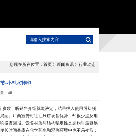
您现在所在位置：
首页
>
新闻资讯
>
行业动态
节-小型水转印
点击量：
48
个参数，听销售介绍就能决定，结果投入使用后却频
局面。厂商宣传时往往只讲设备优势，却很少提及那
响投资回报。设备材质与结构稳定性是选购时最容易
便长时间暴露在化学药水和湿热环境中也不易变形；