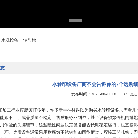
水洗设备
转印槽
态
水转印设备厂商不会告诉你的7个选购细
发布时间：2025-08-11 10:30:37 
印加工行业摸爬滚打多年，许多新手往往误以为购买水转印设备只需看几
能跟不上、成品质量不稳定、售后服务不到位，甚至设备频繁停机的尴尬
用体验的关键细节，这些隐性问题决定设备能否长期稳定运行，也直接影
一环。优质设备通常采用耐腐蚀不锈钢和加固型框架，焊接工艺扎实，即