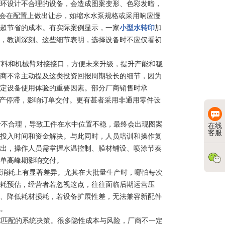
环设计不合理的设备，会造成图案变形、色彩发暗，
，会在配置上做出让步，如缩水水泵规格或采用响应慢
超节省的成本。有实际案例显示，一家
小型水转印
加
，教训深刻。这些细节表明，选择设备时不应仅看初
料和机械臂对接接口，方便未来升级，提升产能和稳
商不常主动提及这类投资回报周期较长的细节，因为
定设备使用体验的重要因素。部分厂商销售时承
生产停滞，影响订单交付。更有甚者采用非通用零件设
不合理，导致工件在水中位置不稳，最终会出现图案
在线
客服
投入时间和资金解决。与此同时，人员培训和操作复
出，操作人员需掌握水温控制、膜材铺设、喷涂节奏
单高峰期影响交付。
消耗上有显著差异。尤其在大批量生产时，哪怕每次
耗预估，经营者若忽视这点，往往面临后期运营压
、降低耗材损耗，若设备扩展性差，无法兼容新配件
。
匹配的系统决策。很多隐性成本与风险，厂商不一定