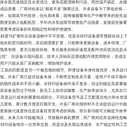
保水面流速稳定且水质清洁，避免花膜漂移和污染。而控温不稳定、水循
成品质量，厂商对此多以“都差不多”搪塞过去。许多设备为了降低价格
件，短期虽节约投资，但长期来看，因维修频繁和生产中断带来的损失远
图便宜购入低配机型，半年内水泵故障导致整批产品报废，直接损失惨重
更要考虑设备的长期稳定性和维护便捷性。
程度与扩展性在设备选购中不可忽视。优质水转印设备通常预留自动上下
低价机型功能封闭，若后期需要扩展，只能整体更换设备，成本倍增。厂
预算有限，更关注眼前价格。售后服务的响应速度及配件供应状况也是决
无忧”，但设备出现问题后，技术人员响应迟缓或配件调货周期长，造成
用户只能从原厂采购配件，增加维护成本。
工装的匹配度是另一个被忽视的细节。即便设备本身性能优异，夹具设计
皱。许多厂商只提供设备本身，不附带定制夹具方案，使用户不得不额外
的隐性成本亦不容小觑。水转印设备操作虽不复杂，但达到稳定高质量输
若设备选型过于特殊，新员工上岗培训频繁，生产效率波动大，尤其在订
异是运行成本的重要组成部分。不同设备型号及工艺配置在电力和水资源
几度电，累计数月便是巨额开支。许多厂商在报价时不主动提供运行中能
更新换代速度快也是设备投资需考虑的风险。部分新功能可大幅提升效率
统，未来几年可能被淘汰，导致额外换机费用，而厂商对此常选择性忽略
转印设备绝非一次简单交易，而是涉及长期运营成本、生产稳定性和工艺