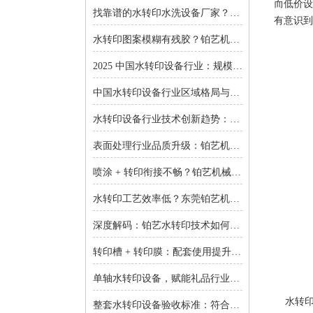
而低价设
找靠谱的水转印水洗设备厂家？东莞铂艺机械提供一对一非标定制
有意识到
水转印图案模糊有残胶？铂艺机械自动化水洗设备一键解决难题
2025 中国水转印设备行业：规模扩张、结构优化与增长逻辑深度解析
中国水转印设备行业区域格局与投资机会：集群效应与增量市场的双重红利
水转印设备行业技术创新趋势：智能化、环保化与精密化的突围之路
表面处理行业品质升级：铂艺机械水转印设备重塑装饰工艺新标准
喷涂 + 转印衔接不畅？铂艺机械：自动喷涂生产线 + 水转印设备，实现全流程自动化
水转印工艺效率低？东莞铂艺机械：整套水转印设备，适配多场景生产需求
深度解码：铂艺水转印技术如何重新定义曲面包装价值链
转印槽 + 转印膜：配套使用提升实验成功率-铂艺机械设备有限公司
单轴水转印设备，赋能礼品行业小批量定制：高效、省心、低成本-铂艺机械设备有限公司
水转印
整套水转印设备验收标准：符合行业质量规范是核心-铂艺机械设备有限公司