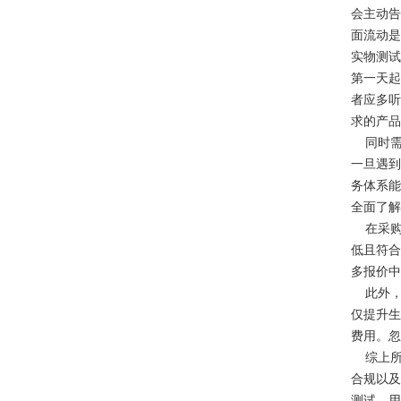
会主动告
面流动是
实物测试
第一天起
者应多听
求的产品
同时需
一旦遇到
务体系能
全面了解
在采购
低且符合
多报价中
此外，
仅提升生
费用。忽
综上所
合规以及
测试、用