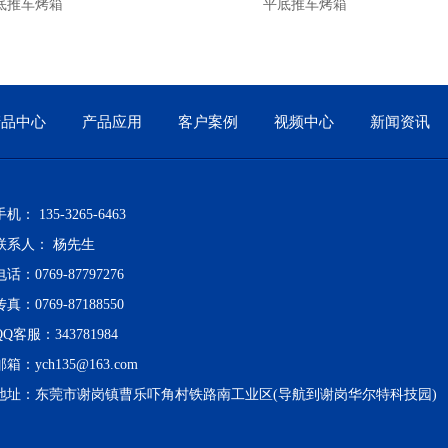
车烤箱
平底推车烤箱
产品中心
产品应用
客户案例
视频中心
新闻资讯
手机： 135-3265-6463
联系人： 杨先生
电话：0769-87797276
传真：0769-87188550
QQ客服：343781984
邮箱：
ych135@163.com
地址：东莞市谢岗镇曹乐吓角村铁路南工业区(导航到谢岗华尔特科技园)