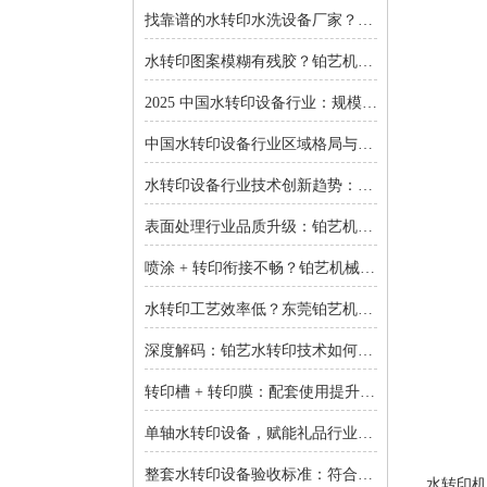
找靠谱的水转印水洗设备厂家？东莞铂艺机械提供一对一非标定制
水转印图案模糊有残胶？铂艺机械自动化水洗设备一键解决难题
2025 中国水转印设备行业：规模扩张、结构优化与增长逻辑深度解析
中国水转印设备行业区域格局与投资机会：集群效应与增量市场的双重红利
水转印设备行业技术创新趋势：智能化、环保化与精密化的突围之路
表面处理行业品质升级：铂艺机械水转印设备重塑装饰工艺新标准
喷涂 + 转印衔接不畅？铂艺机械：自动喷涂生产线 + 水转印设备，实现全流程自动化
水转印工艺效率低？东莞铂艺机械：整套水转印设备，适配多场景生产需求
深度解码：铂艺水转印技术如何重新定义曲面包装价值链
转印槽 + 转印膜：配套使用提升实验成功率-铂艺机械设备有限公司
单轴水转印设备，赋能礼品行业小批量定制：高效、省心、低成本-铂艺机械设备有限公司
整套水转印设备验收标准：符合行业质量规范是核心-铂艺机械设备有限公司
水转印机