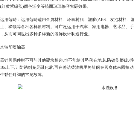
(红黄紫绿蓝)颜色渐变等镜面玻璃修容实际效果。
运用范畴：运用范畴适用金属材料、环氧树脂、塑胶(ABS、发泡材料、塑
土、磷镁等各种各样原材料。可广泛运用于汽车、家用电器、艺术品、手
，从而可问世出多种多样新的装饰设计制造行业。
水转印喷油器
器针阀偶件时不可与其他硬块相碰,也不能使其坠落在地,以防磕伤擦破.拆
10s上下,让防锈剂充足融化后,再在整洁柴油机里将针阀在阀身体来回抽
生黏住针阀的常见故障。