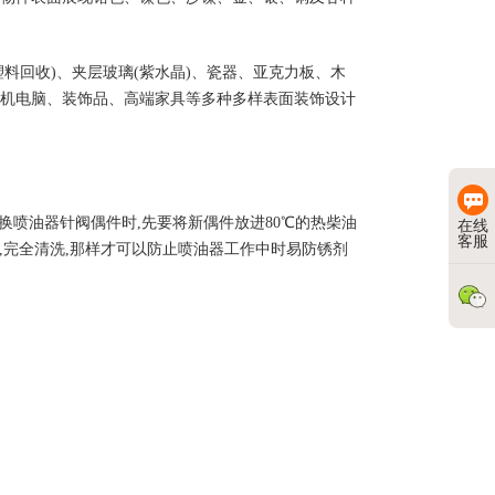
料回收)、夹层玻璃(紫水晶)、瓷器、亚克力板、木
机电脑、装饰品、高端家具等多种多样表面装饰设计
换喷油器针阀偶件时,先要将新偶件放进80℃的热柴油
在线
客服
动,完全清洗,那样才可以防止喷油器工作中时易防锈剂