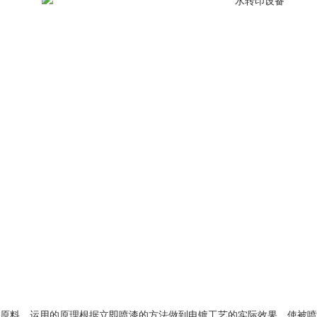
1
2
原料，运用的原理根据立即喷漆的方法做到电镀工艺的实际效果，使被喷