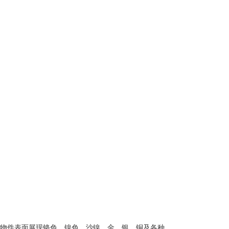
物件表面展现铬色、镍色、沙镍、金、银、铜及各种