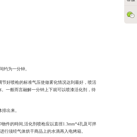
時间约为一分钟。
调节好喷枪的标准气压使做雾化情况达到最好，喷活
称。一般而言融解一分钟上下就可以喷漆活化剂，待
体排出来。
件的時间,活化剂喷枪应以直徑1.3mm*4孔及可拌
进行须经气体烘干商品上的水滴再入电烤箱。