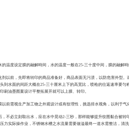
水的温度设定膜的融解時间，水的温度一般在25-三十度中间，膜的融解
化剂以前，先即将转印的商品准备好，商品表面无污渍，以防危害外型。
头到水面的间距大概在25-三十厘米上下的高宽比，喷枪的往返速率要匀
印刷油墨图案设计平整拓展开就可以上膜、转印。
膜以前需视生产加工物之外观设计或有纹理性，挑选排水视角，以利于气
后，不必立刻取出水，应在水中晃动2-三秒，那样能够提升纹图黏合被转印物
压力实际操作业，不锈钢水槽之水流量需要做溢最终一道水需整洁，清洗