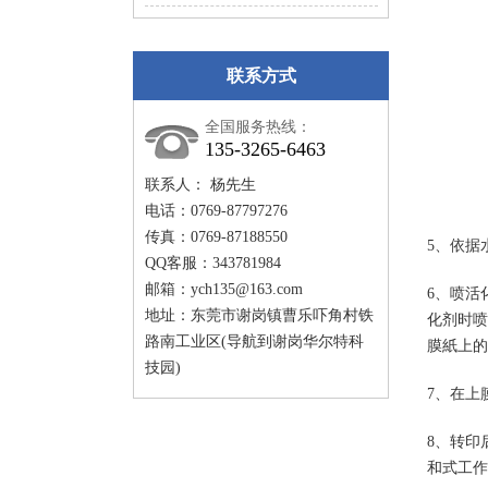
联系方式
全国服务热线：
135-3265-6463
联系人： 杨先生
电话：0769-87797276
传真：0769-87188550
5、依据
QQ客服：343781984
邮箱：
ych135@163.com
6、喷活
地址：东莞市谢岗镇曹乐吓角村铁
化剂时喷
路南工业区(导航到谢岗华尔特科
膜紙上的
技园)
7、在上
8、转印
和式工作