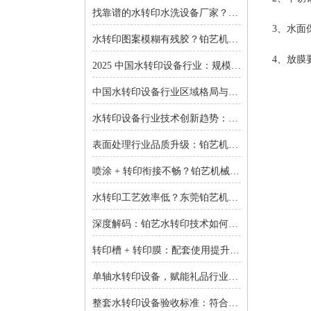
找靠谱的水转印水洗设备厂家？东莞铂艺机械提供一对一非标定制
3、水面
水转印图案模糊有残胶？铂艺机械自动化水洗设备一键解决难题
4、放膜
2025 中国水转印设备行业：规模扩张、结构优化与增长逻辑深度解析
中国水转印设备行业区域格局与投资机会：集群效应与增量市场的双重红利
水转印设备行业技术创新趋势：智能化、环保化与精密化的突围之路
表面处理行业品质升级：铂艺机械水转印设备重塑装饰工艺新标准
喷涂 + 转印衔接不畅？铂艺机械：自动喷涂生产线 + 水转印设备，实现全流程自动化
水转印工艺效率低？东莞铂艺机械：整套水转印设备，适配多场景生产需求
深度解码：铂艺水转印技术如何重新定义曲面包装价值链
转印槽 + 转印膜：配套使用提升实验成功率-铂艺机械设备有限公司
单轴水转印设备，赋能礼品行业小批量定制：高效、省心、低成本-铂艺机械设备有限公司
整套水转印设备验收标准：符合行业质量规范是核心-铂艺机械设备有限公司