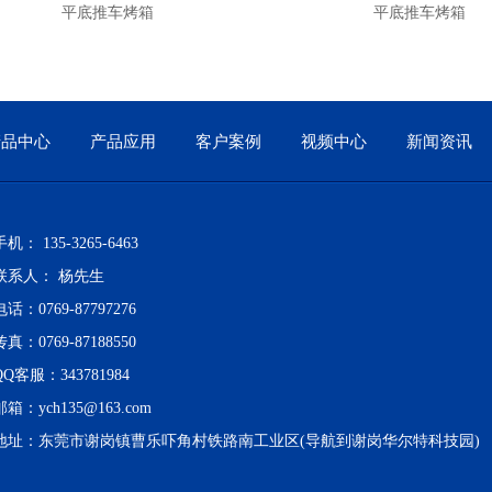
平底推车烤箱
平底推车烤箱
产品中心
产品应用
客户案例
视频中心
新闻资讯
手机： 135-3265-6463
联系人： 杨先生
电话：0769-87797276
传真：0769-87188550
QQ客服：343781984
邮箱：
ych135@163.com
地址：东莞市谢岗镇曹乐吓角村铁路南工业区(导航到谢岗华尔特科技园)