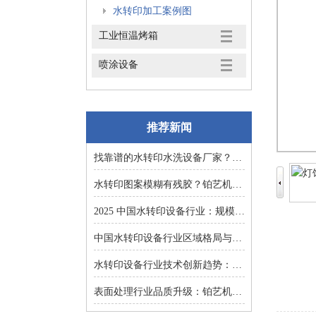
水转印加工案例图
工业恒温烤箱
喷涂设备
推荐新闻
找靠谱的水转印水洗设备厂家？东莞铂艺机械提供一对一非标定制
水转印图案模糊有残胶？铂艺机械自动化水洗设备一键解决难题
2025 中国水转印设备行业：规模扩张、结构优化与增长逻辑深度解析
中国水转印设备行业区域格局与投资机会：集群效应与增量市场的双重红利
水转印设备行业技术创新趋势：智能化、环保化与精密化的突围之路
表面处理行业品质升级：铂艺机械水转印设备重塑装饰工艺新标准