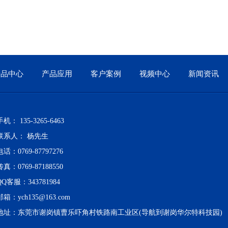
产品中心
产品应用
客户案例
视频中心
新闻资讯
手机： 135-3265-6463
联系人： 杨先生
电话：0769-87797276
传真：0769-87188550
QQ客服：343781984
邮箱：
ych135@163.com
地址：东莞市谢岗镇曹乐吓角村铁路南工业区(导航到谢岗华尔特科技园)