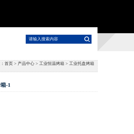
置：
首页
>
产品中心
>
工业恒温烤箱
>
工业托盘烤箱
箱-1