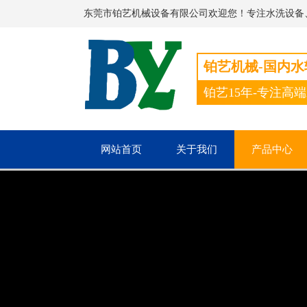
东莞市铂艺机械设备有限公司欢迎您！专注水洗设备
铂艺机械-国内
铂艺15年-专注高
网站首页
关于我们
产品中心