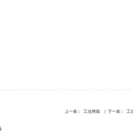
上一条：
工业烤箱
| 下一条：
工
品