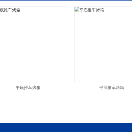
平底推车烤箱
平底推车烤箱