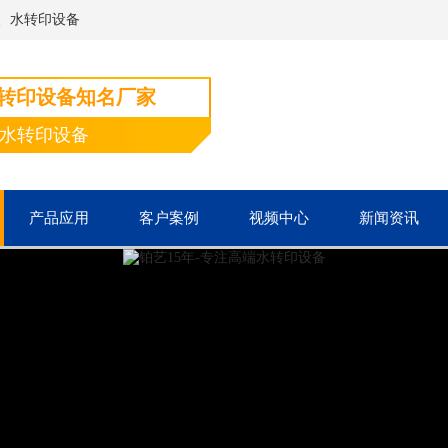
、水转印设备
水转印设备知名厂家
端水转印设备
产品应用
客户案例
视频中心
新闻资讯