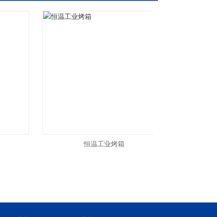
恒温工业烤箱