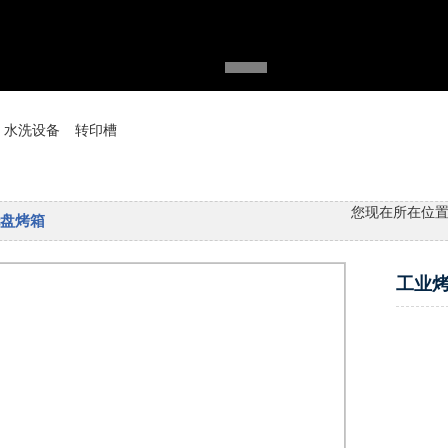
水洗设备
转印槽
您现在所在位
盘烤箱
工业烤