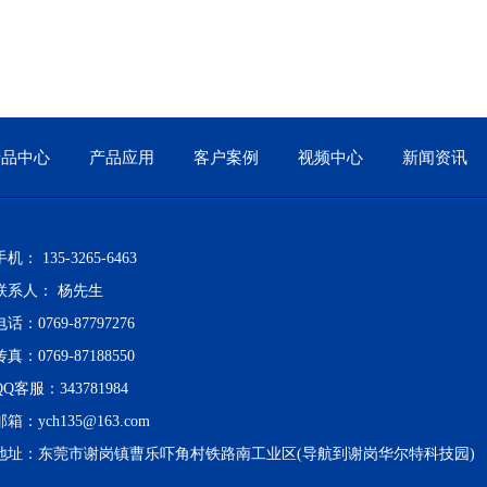
产品中心
产品应用
客户案例
视频中心
新闻资讯
手机： 135-3265-6463
联系人： 杨先生
电话：0769-87797276
传真：0769-87188550
QQ客服：343781984
邮箱：
ych135@163.com
地址：东莞市谢岗镇曹乐吓角村铁路南工业区(导航到谢岗华尔特科技园)