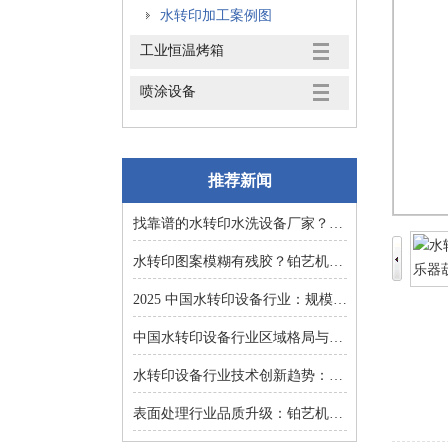
水转印加工案例图
工业恒温烤箱
喷涂设备
推荐新闻
找靠谱的水转印水洗设备厂家？东莞铂艺机械提供一对一非标定制
水转印图案模糊有残胶？铂艺机械自动化水洗设备一键解决难题
2025 中国水转印设备行业：规模扩张、结构优化与增长逻辑深度解析
中国水转印设备行业区域格局与投资机会：集群效应与增量市场的双重红利
水转印设备行业技术创新趋势：智能化、环保化与精密化的突围之路
表面处理行业品质升级：铂艺机械水转印设备重塑装饰工艺新标准