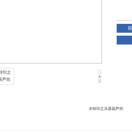
1
2
水转印之乐器葫芦丝