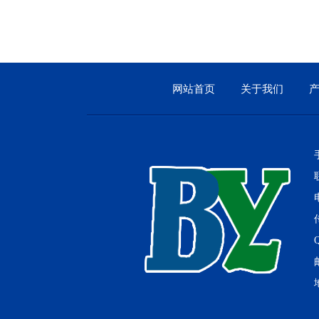
网站首页
关于我们