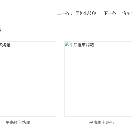
上一条：
国外水转印
| 下一条：
汽车
品
平底推车烤箱
平底推车烤箱