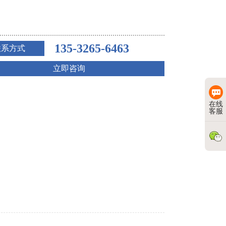
135-3265-6463
联系方式
立即咨询
在线
客服