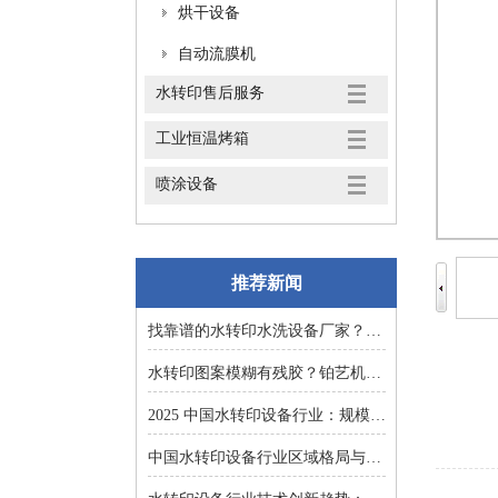
烘干设备
自动流膜机
水转印售后服务
工业恒温烤箱
喷涂设备
推荐新闻
找靠谱的水转印水洗设备厂家？东莞铂艺机械提供一对一非标定制
水转印图案模糊有残胶？铂艺机械自动化水洗设备一键解决难题
2025 中国水转印设备行业：规模扩张、结构优化与增长逻辑深度解析
中国水转印设备行业区域格局与投资机会：集群效应与增量市场的双重红利