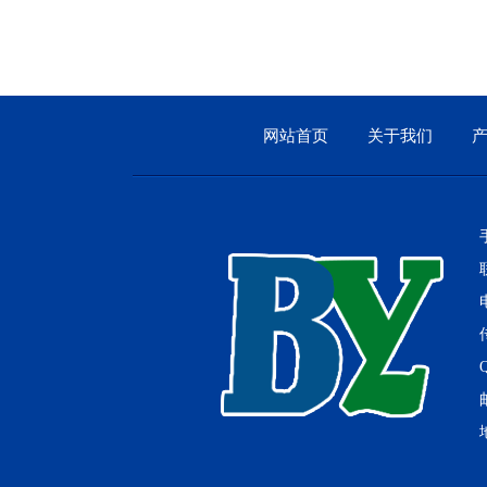
网站首页
关于我们