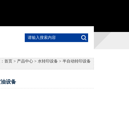
置：
首页
>
产品中心
>
水转印设备
>
半自动转印设备
喷油设备