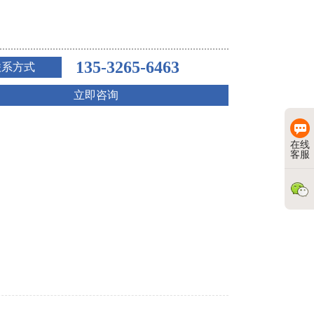
135-3265-6463
联系方式
立即咨询
在线
客服