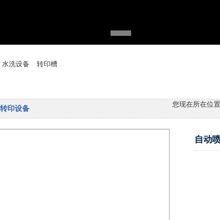
水洗设备
转印槽
您现在所在位
转印设备
自动