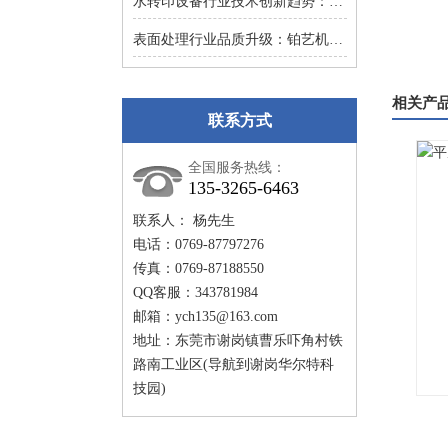
水转印设备行业技术创新趋势：智能化、环保化与精密化的突围之路
表面处理行业品质升级：铂艺机械水转印设备重塑装饰工艺新标准
相关产
联系方式
全国服务热线：
135-3265-6463
联系人： 杨先生
电话：0769-87797276
传真：0769-87188550
QQ客服：343781984
邮箱：
ych135@163.com
地址：东莞市谢岗镇曹乐吓角村铁
路南工业区(导航到谢岗华尔特科
技园)
工业烤箱