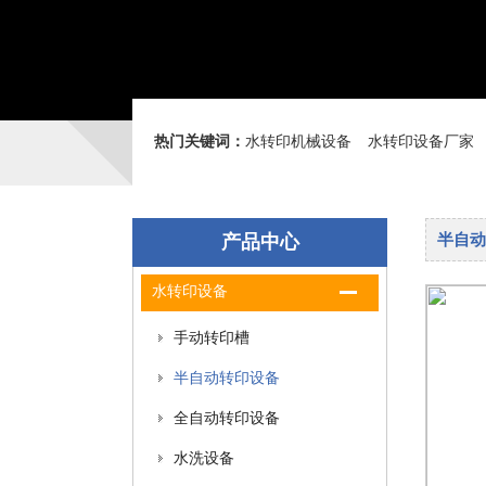
热门关键词：
水转印机械设备
水转印设备厂家
产品中心
半自动
水转印设备
手动转印槽
半自动转印设备
全自动转印设备
水洗设备