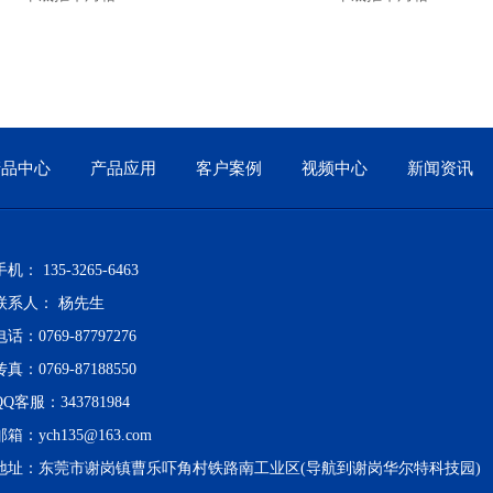
产品中心
产品应用
客户案例
视频中心
新闻资讯
手机： 135-3265-6463
联系人： 杨先生
电话：0769-87797276
传真：0769-87188550
QQ客服：343781984
邮箱：
ych135@163.com
地址：东莞市谢岗镇曹乐吓角村铁路南工业区(导航到谢岗华尔特科技园)