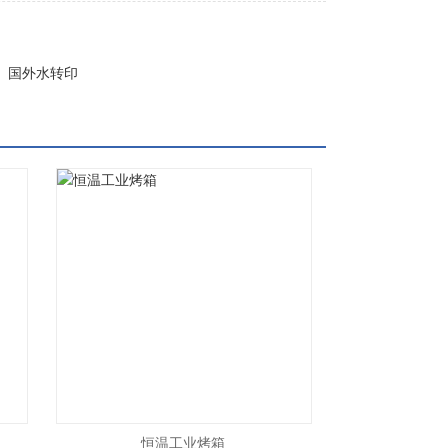
：
国外水转印
恒温工业烤箱
铂艺