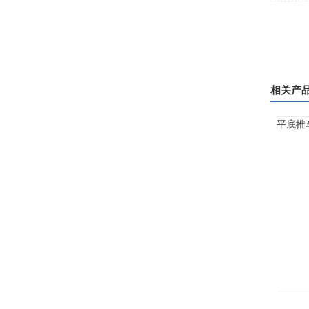
相关产
工业烤箱