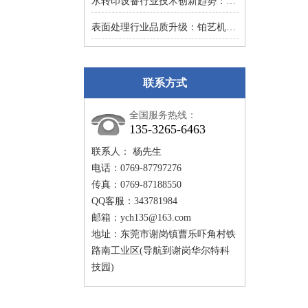
水转印设备行业技术创新趋势：智能化、环保化与精密化的突围之路
表面处理行业品质升级：铂艺机械水转印设备重塑装饰工艺新标准
联系方式
全国服务热线：
135-3265-6463
联系人： 杨先生
电话：0769-87797276
传真：0769-87188550
QQ客服：343781984
邮箱：
ych135@163.com
地址：东莞市谢岗镇曹乐吓角村铁
路南工业区(导航到谢岗华尔特科
技园)