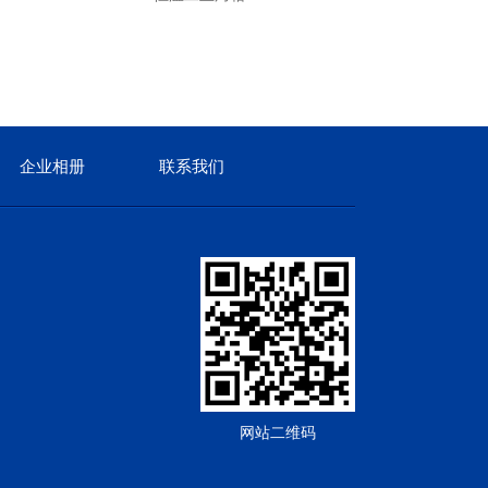
企业相册
联系我们
网站二维码