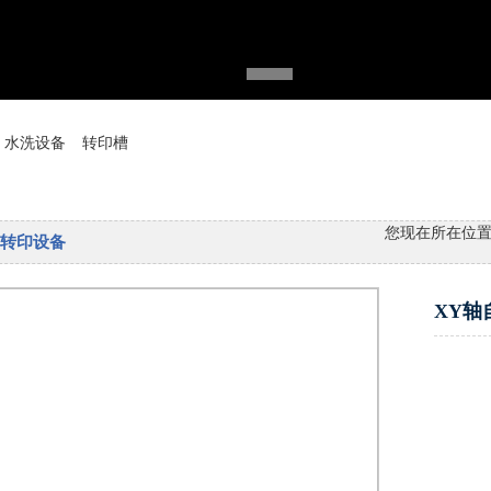
水洗设备
转印槽
您现在所在位
转印设备
XY轴