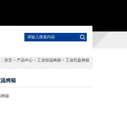
置：
首页
>
产品中心
>
工业恒温烤箱
>
工业托盘烤箱
恒温烤箱
温烤箱