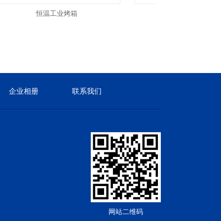
恒温工业烤箱
铂艺烘干炉
企业相册
联系我们
网站二维码