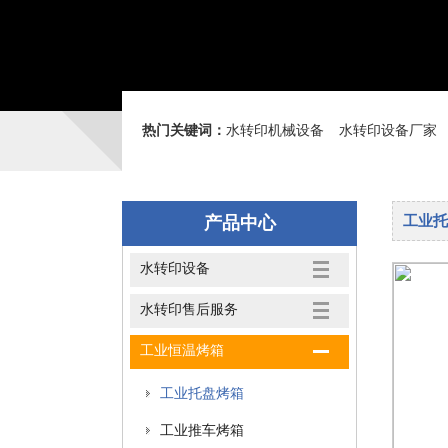
热门关键词：
水转印机械设备
水转印设备厂家
产品中心
工业托
水转印设备
水转印售后服务
工业恒温烤箱
工业托盘烤箱
工业推车烤箱