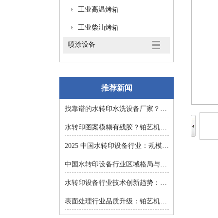
工业高温烤箱
工业柴油烤箱
喷涂设备
推荐新闻
找靠谱的水转印水洗设备厂家？东莞铂艺机械提供一对一非标定制
水转印图案模糊有残胶？铂艺机械自动化水洗设备一键解决难题
2025 中国水转印设备行业：规模扩张、结构优化与增长逻辑深度解析
中国水转印设备行业区域格局与投资机会：集群效应与增量市场的双重红利
水转印设备行业技术创新趋势：智能化、环保化与精密化的突围之路
表面处理行业品质升级：铂艺机械水转印设备重塑装饰工艺新标准