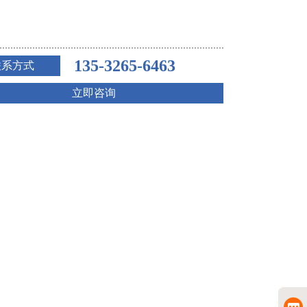
135-3265-6463
联系方式
立即咨询