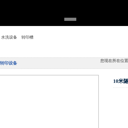
水洗设备
转印槽
您现在所在位
转印设备
10米