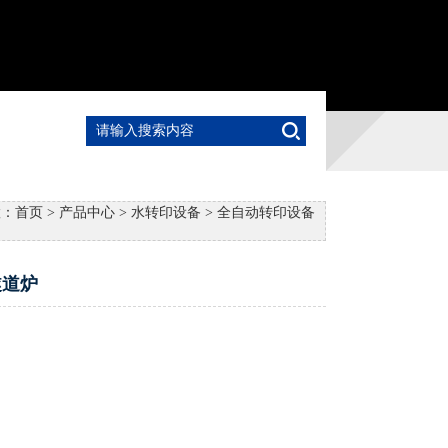
置：
首页
>
产品中心
>
水转印设备
>
全自动转印设备
隧道炉