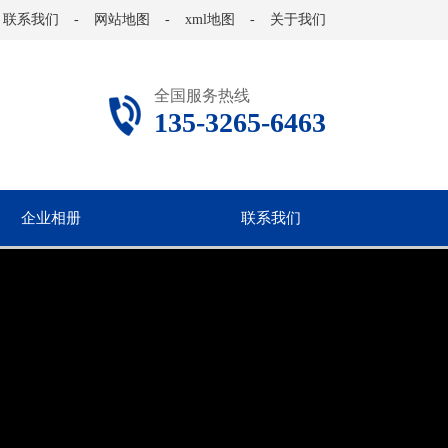
联系我们
-
网站地图
-
xml地图
-
关于我们
全国服务热线
135-3265-6463
企业相册
联系我们