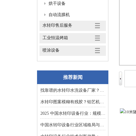
烘干设备
自动流膜机
水转印售后服务
工业恒温烤箱
喷涂设备
推荐新闻
找靠谱的水转印水洗设备厂家？东莞铂艺机械提供一对一非标定制
水转印图案模糊有残胶？铂艺机械自动化水洗设备一键解决难题
2025 中国水转印设备行业：规模扩张、结构优化与增长逻辑深度解析
中国水转印设备行业区域格局与投资机会：集群效应与增量市场的双重红利