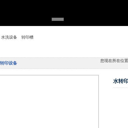
水洗设备
转印槽
您现在所在位
转印设备
水转