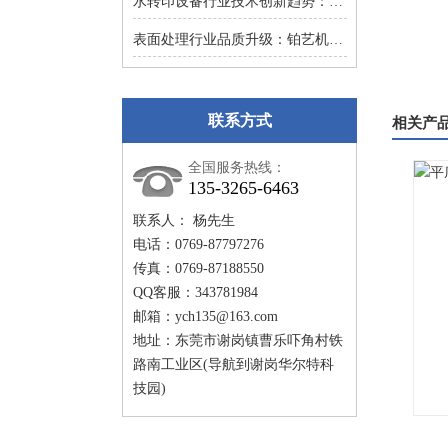
水转印设备行业技术创新趋势：智能化、环保化与精密化的突围之路
表面处理行业品质升级：铂艺机械水转印设备重塑装饰工艺新标准
联系方式
相关产
全国服务热线：
135-3265-6463
联系人： 杨先生
电话：0769-87797276
传真：0769-87188550
QQ客服：343781984
邮箱：
ych135@163.com
地址：东莞市谢岗镇曹乐吓角村铁
路南工业区(导航到谢岗华尔特科
技园)
工业烤箱