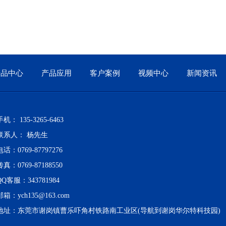
产品中心
产品应用
客户案例
视频中心
新闻资讯
手机： 135-3265-6463
联系人： 杨先生
电话：0769-87797276
传真：0769-87188550
QQ客服：343781984
邮箱：
ych135@163.com
地址：东莞市谢岗镇曹乐吓角村铁路南工业区(导航到谢岗华尔特科技园)