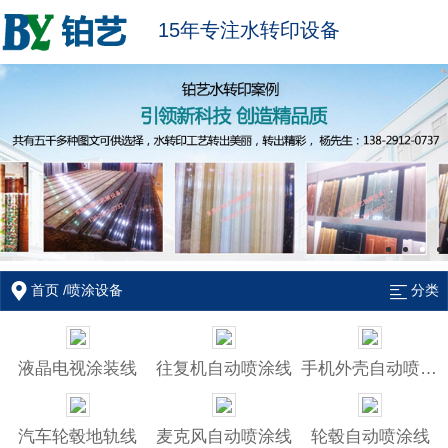
15年专注水转印设备
首页
/
喷涂设备
分类
液晶电视涂装线
往复机自动喷涂线
手机外壳自动喷涂线
汽车轮毂地轨线
麦克风自动喷涂线
轮毂自动喷涂线