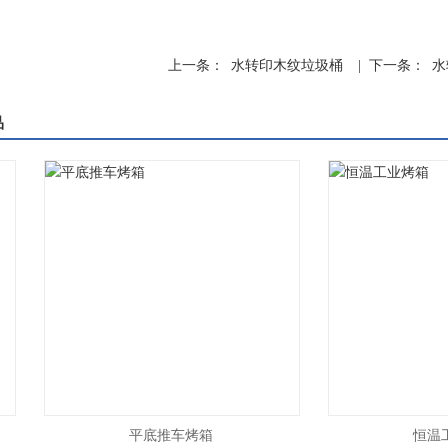
上一条：
水转印木纹垃圾桶
| 下一条：
水
品
平底推车烤箱
恒温工