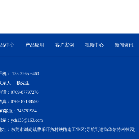
产品中心
产品应用
客户案例
视频中心
新闻资讯
手机： 135-3265-6463
联系人： 杨先生
电话：0769-87797276
传真：0769-87188550
QQ客服：343781984
邮箱：
ych135@163.com
地址：东莞市谢岗镇曹乐吓角村铁路南工业区(导航到谢岗华尔特科技园)