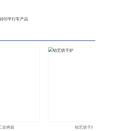
转印平行车产品
业烤箱
铂艺烘干炉