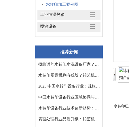
水转印加工案例图
工业恒温烤箱
喷涂设备
推荐新闻
找靠谱的水转印水洗设备厂家？东莞铂艺机械提供一对一非标定制
水转印图案模糊有残胶？铂艺机械自动化水洗设备一键解决难题
2025 中国水转印设备行业：规模扩张、结构优化与增长逻辑深度解析
中国水转印设备行业区域格局与投资机会：集群效应与增量市场的双重红利
水转印纽
水转印设备行业技术创新趋势：智能化、环保化与精密化的突围之路
表面处理行业品质升级：铂艺机械水转印设备重塑装饰工艺新标准